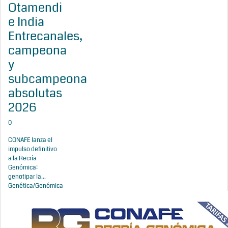
Otamendi
e India
Entrecanales,
campeona
y
subcampeona
absolutas
2026
0
CONAFE lanza el
impulso definitivo
a la Recría
Genómica:
genotipar la...
Genética/Genómica