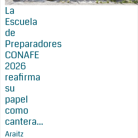
La
Escuela
de
Preparadores
CONAFE
2026
reafirma
su
papel
como
cantera...
Araitz