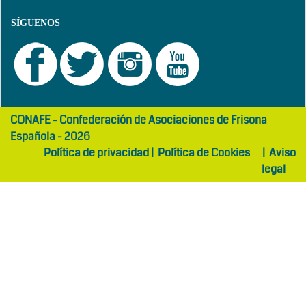
SÍGUENOS
girls
maltepe
CONAFE - Confederación de Asociaciones de Frisona
abaya
otel
Española - 2026
Política de privacidad
|
Política de Cookies
|
Aviso
legal