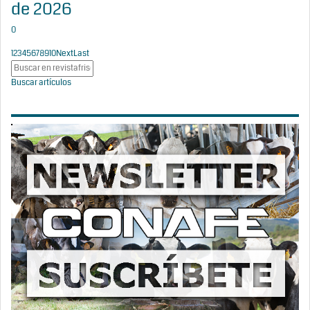
de 2026
0
1
2
3
4
5
6
7
8
9
10
Next
Last
Buscar artículos