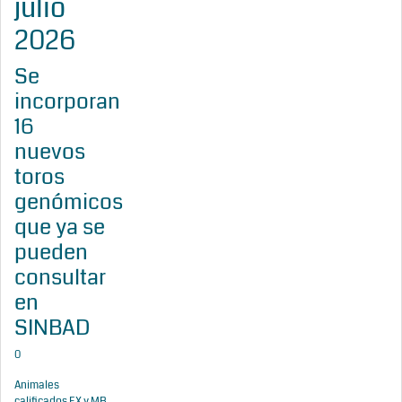
julio
2026
Se
incorporan
16
nuevos
toros
genómicos
que ya se
pueden
consultar
en
SINBAD
0
Animales
calificados EX y MB