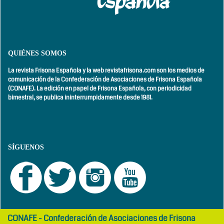
QUIÉNES SOMOS
La revista Frisona Española y la web revistafrisona.com son los medios de
comunicación de la Confederación de Asociaciones de Frisona Española
(CONAFE). La edición en papel de Frisona Española, con
periodicidad
bimestral,
se publica ininterrumpidamente desde 1981.
SÍGUENOS
girls
maltepe
CONAFE - Confederación de Asociaciones de Frisona
abaya
otel