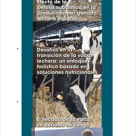
lechero
Efecto de la
cetosis
subclínica en
la
producción
del ganado
lechero
español
Desafíos en
la transición
de la vaca
lechera: un
enfoque
holístico
basado en
soluciones
nutricionales
El secado de