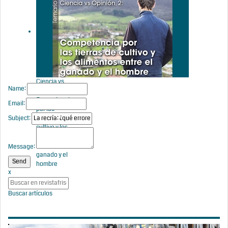
la vaca: un
periodo de
riesgo
Ciencia vs
Name:
Opinión 2:
Competencia
Email:
por las
Subject:
tierras de
cultivo y los
alimentos
entre el
Message:
ganado y el
hombre
x
Buscar artículos