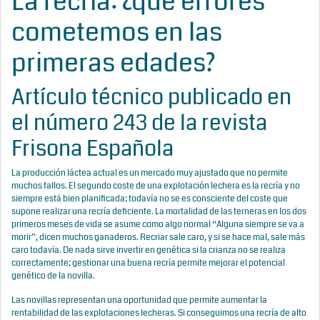
La recría: ¿qué errores
cometemos en las
primeras edades?
Artículo técnico publicado en
el número 243 de la revista
Frisona Española
La producción láctea actual es un mercado muy ajustado que no permite
muchos fallos. El segundo coste de una explotación lechera es la recría y no
siempre está bien planificada; todavía no se es consciente del coste que
supone realizar una recría deficiente. La mortalidad de las terneras en los dos
primeros meses de vida se asume como algo normal “Alguna siempre se va a
morir”, dicen muchos ganaderos. Recriar sale caro, y si se hace mal, sale más
caro todavía. De nada sirve invertir en genética si la crianza no se realiza
correctamente; gestionar una buena recría permite mejorar el potencial
genético de la novilla.
Las novillas representan una oportunidad que permite aumentar la
rentabilidad de las explotaciones lecheras. Si conseguimos una recría de alto