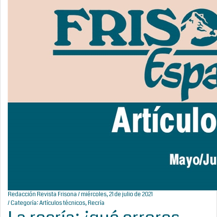
Redacción Revista Frisona
/ miércoles, 21 de julio de 2021
/ Categoría:
Artículos técnicos
,
Recría