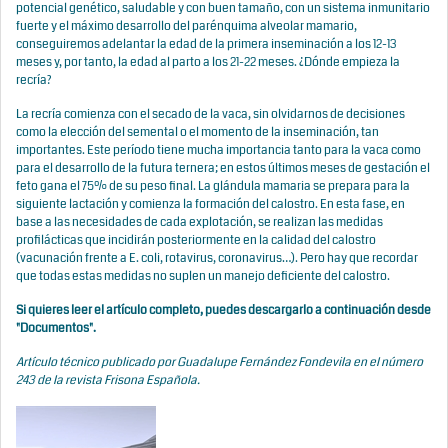
potencial genético, saludable y con buen tamaño, con un sistema inmunitario
fuerte y el máximo desarrollo del parénquima alveolar mamario,
conseguiremos adelantar la edad de la primera inseminación a los 12-13
meses y, por tanto, la edad al parto a los 21-22 meses. ¿Dónde empieza la
recría?
La recría comienza con el secado de la vaca, sin olvidarnos de decisiones
como la elección del semental o el momento de la inseminación, tan
importantes. Este período tiene mucha importancia tanto para la vaca como
para el desarrollo de la futura ternera; en estos últimos meses de gestación el
feto gana el 75% de su peso final. La glándula mamaria se prepara para la
siguiente lactación y comienza la formación del calostro. En esta fase, en
base a las necesidades de cada explotación, se realizan las medidas
profilácticas que incidirán posteriormente en la calidad del calostro
(vacunación frente a E. coli, rotavirus, coronavirus…). Pero hay que recordar
que todas estas medidas no suplen un manejo deficiente del calostro.
Si quieres leer el artículo completo, puedes descargarlo a continuación desde
"
Documentos
".
Artículo técnico publicado por Guadalupe Fernández Fondevila en el número
243 de la revista Frisona Española.