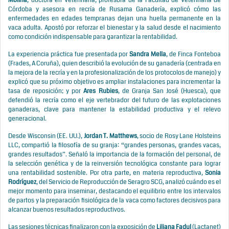
Molina
, doctora en Veterinaria, profesora de la Facultad de Veterinaria de
Córdoba y asesora en recría de Rusama Ganadería, explicó cómo las
enfermedades en edades tempranas dejan una huella permanente en la
vaca adulta. Apostó por reforzar el bienestar y la salud desde el nacimiento
como condición indispensable para garantizar la rentabilidad.
La experiencia práctica fue presentada por
Sandra Mella
, de Finca Fonteboa
(Frades, A Coruña), quien describió la evolución de su ganadería (centrada en
la mejora de la recría y en la profesionalización de los protocolos de manejo) y
explicó que su próximo objetivo es ampliar instalaciones para incrementar la
tasa de reposición; y por
Ares Rubies
, de Granja San José (Huesca), que
defendió la recría como el eje vertebrador del futuro de las explotaciones
ganaderas, clave para mantener la estabilidad productiva y el relevo
generacional.
Desde Wisconsin (EE. UU.),
Jordan T. Matthews
, socio de Rosy Lane Holsteins
LLC, compartió la filosofía de su granja: “grandes personas, grandes vacas,
grandes resultados”. Señaló la importancia de la formación del personal, de
la selección genética y de la reinversión tecnológica constante para lograr
una rentabilidad sostenible. Por otra parte, en materia reproductiva,
Sonia
Rodríguez
, del Servicio de Reproducción de Seragro SCG, analizó cuándo es el
mejor momento para inseminar, destacando el equilibrio entre los intervalos
de partos y la preparación fisiológica de la vaca como factores decisivos para
alcanzar buenos resultados reproductivos.
Las sesiones técnicas finalizaron con la exposición de
Liliana Fadul
(Lactanet)