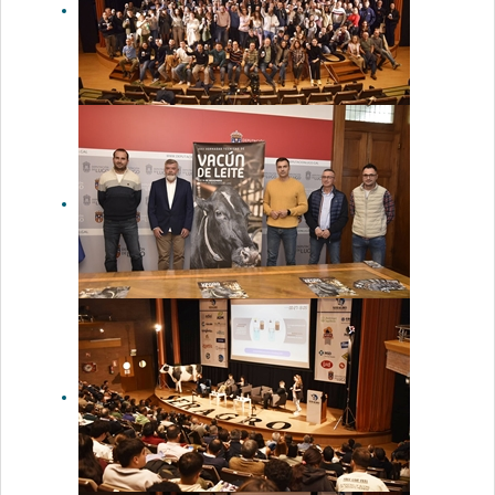
Las Jornadas
Técnicas de
Vacuno de
Leche de
Seragro
cierran su
edición 2025
con más de
1.000
asistentes
Presentado
el programa
de las XXII
Jornadas
Técnicas de
Vacuno
Lechero de
Seragro