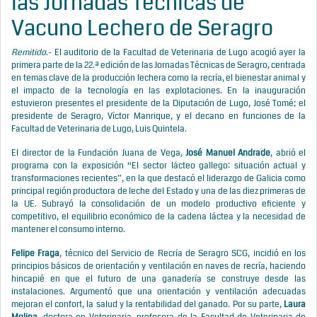
las Jornadas Técnicas de
Vacuno Lechero de Seragro
Remitido
.- El auditorio de la Facultad de Veterinaria de Lugo acogió ayer la
primera parte de la 22.ª edición de las Jornadas Técnicas de Seragro, centrada
en temas clave de la producción lechera como la recría, el bienestar animal y
el impacto de la tecnología en las explotaciones. En la inauguración
estuvieron presentes el presidente de la Diputación de Lugo, José Tomé; el
presidente de Seragro, Víctor Manrique, y el decano en funciones de la
Facultad de Veterinaria de Lugo, Luis Quintela.
El director de la Fundación Juana de Vega,
José Manuel Andrade
, abrió el
programa con la exposición “El sector lácteo gallego: situación actual y
transformaciones recientes”, en la que destacó el liderazgo de Galicia como
principal región productora de leche del Estado y una de las diez primeras de
la UE. Subrayó la consolidación de un modelo productivo eficiente y
competitivo, el equilibrio económico de la cadena láctea y la necesidad de
mantener el consumo interno.
Felipe Fraga
, técnico del Servicio de Recría de Seragro SCG, incidió en los
principios básicos de orientación y ventilación en naves de recría, haciendo
hincapié en que el futuro de una ganadería se construye desde las
instalaciones. Argumentó que una orientación y ventilación adecuadas
mejoran el confort, la salud y la rentabilidad del ganado. Por su parte,
Laura