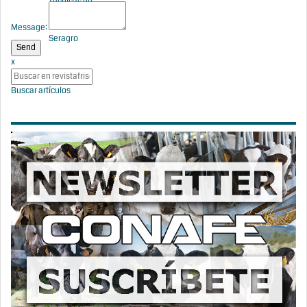
Técnicas de
Vacuno de
Leche de
Message:
Seragro
x
Buscar artículos