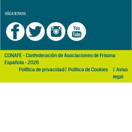
SÍGUENOS
girls
maltepe
CONAFE - Confederación de Asociaciones de Frisona
abaya
otel
Española - 2026
Política de privacidad
|
Política de Cookies
|
Aviso
legal