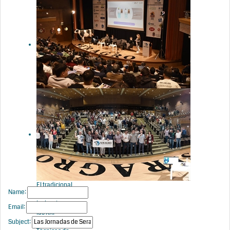
Cuenta atrás
para las XXII
Jornadas
Técnicas de
Seragro
Las XXII
Jornadas
Técnicas de
Vacuno
Lechero de
Seragro se
celebrarán el
13 y 14 de
noviembre
de 2025
El tradicional
Name:
brindis de
leche cierra
Email:
las XXI
Subject:
Jornadas