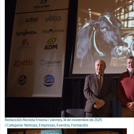
Redacción Revista Frisona
/ viernes, 14 de noviembre de 2025
/ Categoría:
Noticias
,
Empresas
,
Eventos
,
Formación