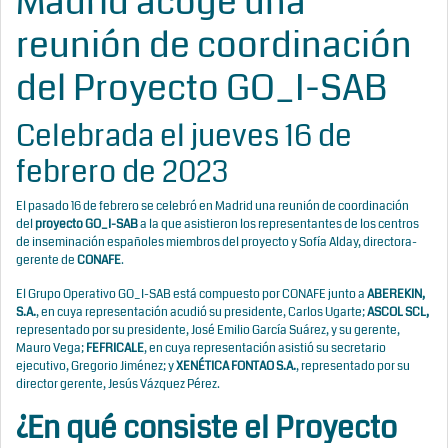
Madrid acoge una
reunión de coordinación
del Proyecto GO_I-SAB
Celebrada el jueves 16 de
febrero de 2023
El pasado 16 de febrero se celebró en Madrid una reunión de coordinación
del
proyecto GO_I-SAB
a la que asistieron los representantes de los centros
de inseminación españoles miembros del proyecto y Sofía Alday, directora-
gerente de
CONAFE
.
El Grupo Operativo GO_I-SAB está compuesto por CONAFE junto a
ABEREKIN
,
S.A.
, en cuya representación acudió su presidente, Carlos Ugarte;
ASCOL SCL
,
representado por su presidente, José Emilio García Suárez, y su gerente,
Mauro Vega;
FEFRICALE
, en cuya representación asistió su secretario
ejecutivo, Gregorio Jiménez; y
XENÉTICA FONTAO S.A.
, representado por su
director gerente, Jesús Vázquez Pérez.
¿En qué consiste el Proyecto