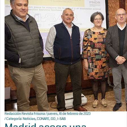
Redacción Revista Frisona
/ jueves, 16 de febrero de 2023
/ Categoría:
Noticias
,
CONAFE
,
GO_I-SAB