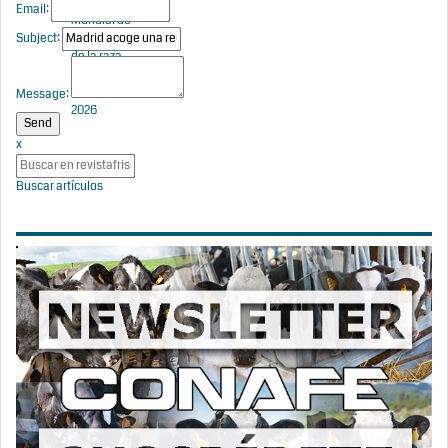
el XVI Taller
Email:
Mundial de
Subject:
Calificadores
de la raza
Frisona
Holstein
Message:
2026
x
Buscar artículos