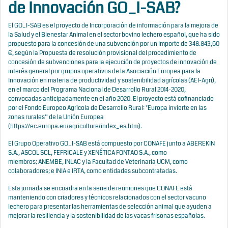
de Innovación GO_I-SAB?
El GO_I-SAB es el proyecto de Incorporación de información para la mejora de
la Salud y el Bienestar Animal en el sector bovino lechero español, que ha sido
propuesto para la concesión de una subvención por un importe de 348.843,60
€, según la Propuesta de resolución provisional del procedimiento de
concesión de subvenciones para la ejecución de proyectos de innovación de
interés general por grupos operativos de la Asociación Europea para la
Innovación en materia de productividad y sostenibilidad agrícolas (AEI-Agri),
en el marco del Programa Nacional de Desarrollo Rural 2014-2020,
convocadas anticipadamente en el año 2020. El proyecto está cofinanciado
por el Fondo Europeo Agrícola de Desarrollo Rural: "Europa invierte en las
zonas rurales” de la Unión Europea
(
https://ec.europa.eu/agriculture/index_es.htm
).
El Grupo Operativo GO_I-SAB está compuesto por CONAFE junto a
ABEREKIN
S.A.
,
ASCOL SCL
,
FEFRICALE
y
XENÉTICA FONTAO S.A.
, como
miembros;
ANEMBE
,
INLAC
y la
Facultad de Veterinaria UCM
, como
colaboradores; e
INIA
e
IRTA
, como entidades subcontratadas.
Esta jornada se encuadra en la serie de reuniones que CONAFE está
manteniendo con criadores y técnicos relacionados con el sector vacuno
lechero para presentar las herramientas de selección animal que ayuden a
mejorar la resiliencia y la sostenibilidad de las vacas frisonas españolas.