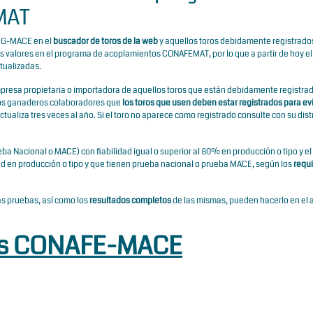
MAT
y G-MACE en el
buscador de toros de la web
y aquellos toros debidamente registrado
os valores en el programa de acoplamientos CONAFEMAT, por lo que a partir de hoy el 
tualizadas.
 empresa propietaria o importadora de aquellos toros que están debidamente registra
los ganaderos colaboradores que
los toros que usen deben estar registrados para evi
 actualiza tres veces al año. Si el toro no aparece como registrado consulte con su dist
ba Nacional o MACE) con fiabilidad igual o superior al 80% en producción o tipo y el 
ad en producción o tipo y que tienen prueba nacional o prueba MACE, según los
requi
s pruebas, así como los
resultados completos
de las mismas, pueden hacerlo en el 
as CONAFE-MACE