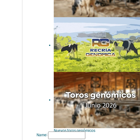
Nuevos toros genómicos
con Prueba Oficial:
Evaluación genómica julio
2026
Nuevas tarifas de los
servicios de Recría
Genómica y Doble
Valoración de CONAFE
Nuevos toros genómicos
Name:
con Prueba Oficial: