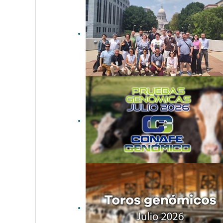
CONAFE participa en el
WCGALP 2026: más datos,
mejores índices y una
genética preparada para
producir con eficiencia,
salud y menor...
Actualización de las pruebas
genómicas de Hembras
CONAFE julio 2026