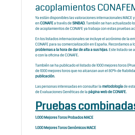
acoplamientos CONAFE
Ya están disponibles las valoraciones internacionales MACE 
en
CONAFE
a través de
SINBAD
. También se han actualizado l
de acoplamientos de CONAFE ya trabaja con estas pruebas ac
En los listados internacionales se incluye el acrónimo de la
CONAFE para su comercialización en España. Recordamos a 
problemas a la hora de dar de alta a sus hijas
. Este listado se
o con la oficina de CONAFE.
También se ha publicado el listado de 1000 mejores toros (Prue
de 1000 mejores toros que no alcanzan aun el 80% de fiabilid
publicación
.
Las personas interesadas en consultar la
metodología
de esta
de Evaluaciones Genéticas de la
página web de CONAFE
.
Pruebas combinad
1.000 Mejores Toros Probados MACE
1.000 Mejores Toros Genómicos MACE