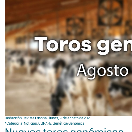
Redacción Revista Frisona
/ lunes, 21 de agosto de 2023
/ Categoría:
Noticias
,
CONAFE
,
Genética/Genómica