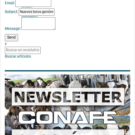
con Prueba
Email:
Oficial:
Subject:
Evaluación
genómica
mayo 2026
Message:
x
Buscar artículos