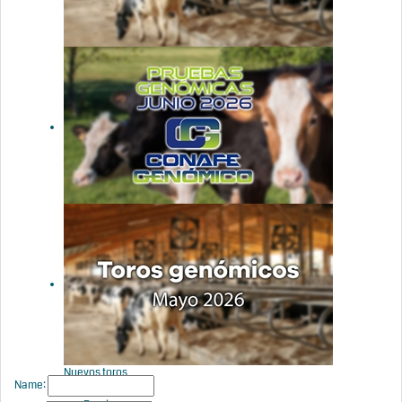
Nuevos toros
genómicos
con Prueba
Oficial:
Evaluación
genómica
junio 2026
Actualización
de las
pruebas
genómicas
de Hembras
CONAFE
junio 2026
Nuevos toros
Name:
genómicos