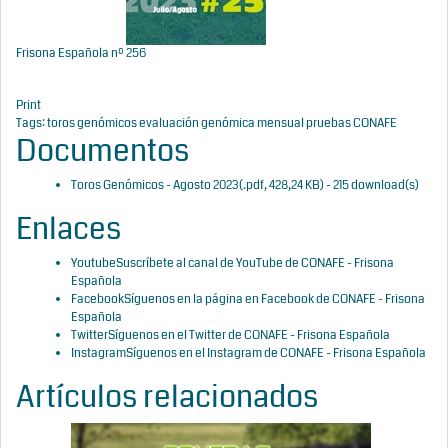
Frisona Española nº 256
Print
Tags:
toros genómicos
evaluación genómica mensual
pruebas CONAFE
Documentos
Toros Genómicos - Agosto 2023
(
.pdf,
428,24 KB
) - 215 download(s)
Enlaces
Youtube
Suscríbete al canal de YouTube de CONAFE - Frisona
Española
Facebook
Síguenos en la página en Facebook de CONAFE - Frisona
Española
Twitter
Síguenos en el Twitter de CONAFE - Frisona Española
Instagram
Síguenos en el Instagram de CONAFE - Frisona Española
Artículos relacionados