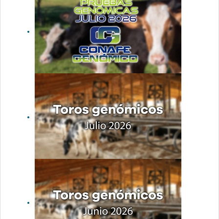
Actualización
de las
pruebas
genómicas
de Hembras
CONAFE julio
2026
Nuevos toros
genómicos
con Prueba
Oficial:
Evaluación
genómica
julio 2026