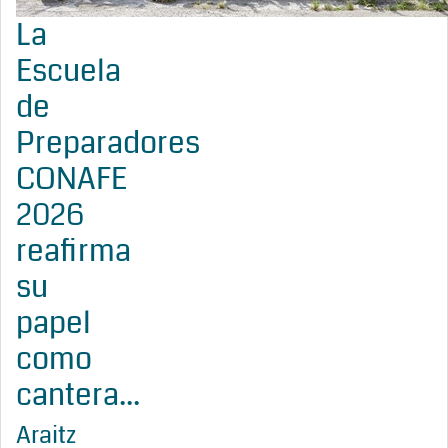
La
Escuela
de
Preparadores
CONAFE
2026
reafirma
su
papel
como
cantera...
Araitz