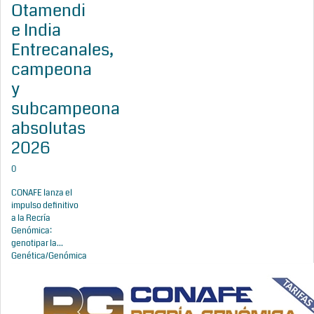
Otamendi
e India
Entrecanales,
campeona
y
subcampeona
absolutas
2026
0
CONAFE lanza el
impulso definitivo
a la Recría
Genómica:
genotipar la...
Genética/Genómica