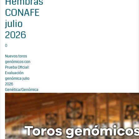
Hembras
CONAFE
julio
2026
0
Nuevos toros
genómicos con
Prueba Oficial:
Evaluación
genómica julio
2026
Genética/Genómica