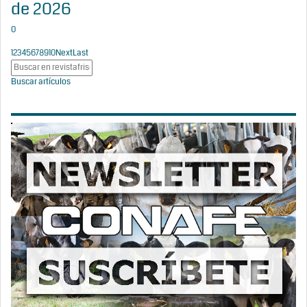
de 2026
0
1
2
3
4
5
6
7
8
9
10
Next
Last
Buscar artículos