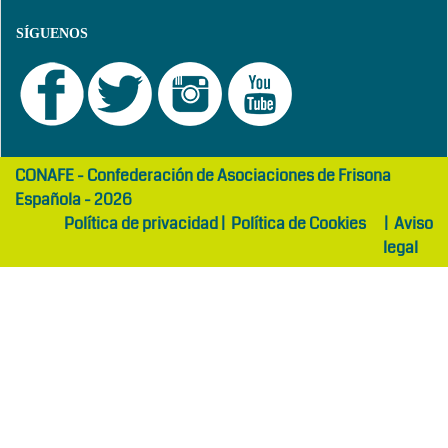
SÍGUENOS
girls
maltepe
CONAFE - Confederación de Asociaciones de Frisona
abaya
otel
Española - 2026
Política de privacidad
|
Política de Cookies
|
Aviso
legal