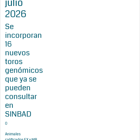
julio
2026
Se
incorporan
16
nuevos
toros
genómicos
que ya se
pueden
consultar
en
SINBAD
0
Animales
calificados EX y MB