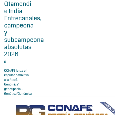
Otamendi
e India
Entrecanales,
campeona
y
subcampeona
absolutas
2026
0
CONAFE lanza el
impulso definitivo
a la Recría
Genómica:
genotipar la...
Genética/Genómica