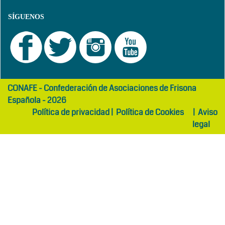
SÍGUENOS
girls
maltepe
CONAFE - Confederación de Asociaciones de Frisona
abaya
otel
Española - 2026
Política de privacidad
|
Política de Cookies
|
Aviso
legal