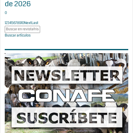
de 2026
0
1
2
3
4
5
6
7
8
9
10
Next
Last
Buscar artículos