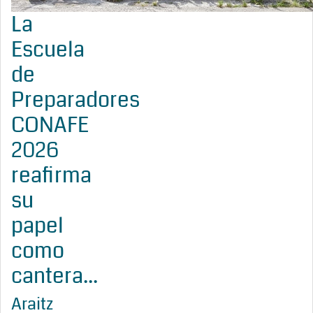
La
Escuela
de
Preparadores
CONAFE
2026
reafirma
su
papel
como
cantera...
Araitz