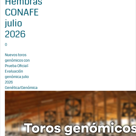
Hembras
CONAFE
julio
2026
0
Nuevos toros
genómicos con
Prueba Oficial:
Evaluación
genómica julio
2026
Genética/Genómica