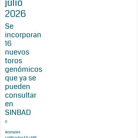
julio
2026
Se
incorporan
16
nuevos
toros
genómicos
que ya se
pueden
consultar
en
SINBAD
0
Animales
calificados EX y MB