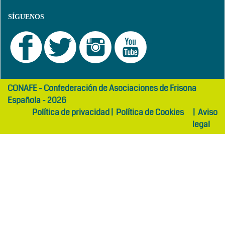
SÍGUENOS
girls
maltepe
CONAFE - Confederación de Asociaciones de Frisona
abaya
otel
Española - 2026
Política de privacidad
|
Política de Cookies
|
Aviso
legal