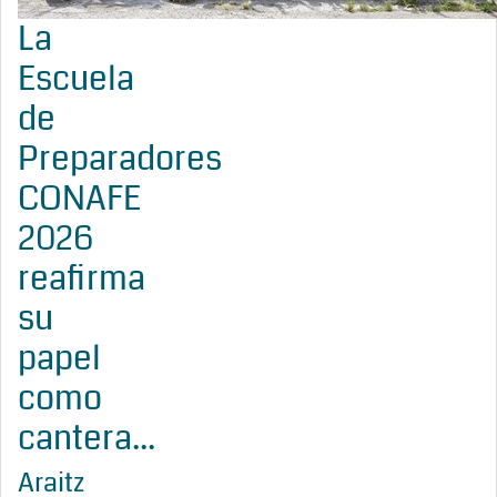
La
Escuela
de
Preparadores
CONAFE
2026
reafirma
su
papel
como
cantera...
Araitz