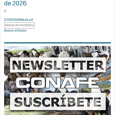
de 2026
0
1
2
3
4
5
6
7
8
9
10
Next
Last
Buscar artículos