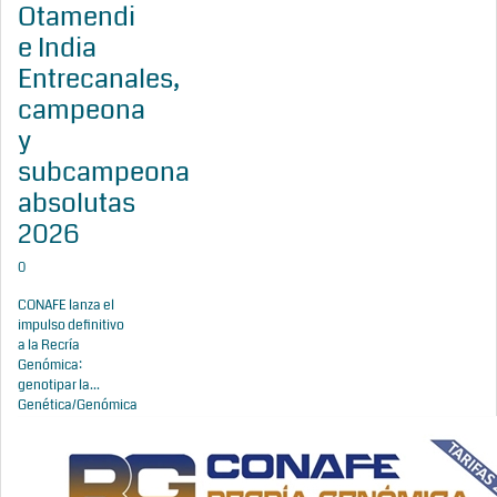
Otamendi
e India
Entrecanales,
campeona
y
subcampeona
absolutas
2026
0
CONAFE lanza el
impulso definitivo
a la Recría
Genómica:
genotipar la...
Genética/Genómica