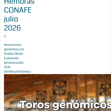
Hembras
CONAFE
julio
2026
0
Nuevos toros
genómicos con
Prueba Oficial:
Evaluación
genómica julio
2026
Genética/Genómica