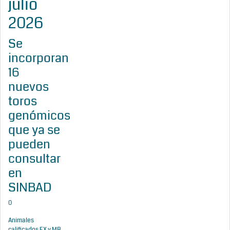
julio
2026
Se
incorporan
16
nuevos
toros
genómicos
que ya se
pueden
consultar
en
SINBAD
0
Animales
calificados EX y MB