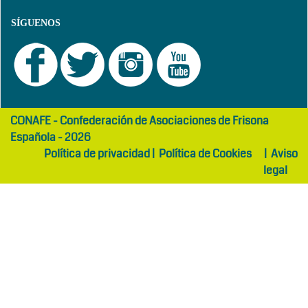
SÍGUENOS
girls
maltepe
CONAFE - Confederación de Asociaciones de Frisona
abaya
otel
Española - 2026
Política de privacidad
|
Política de Cookies
|
Aviso
legal