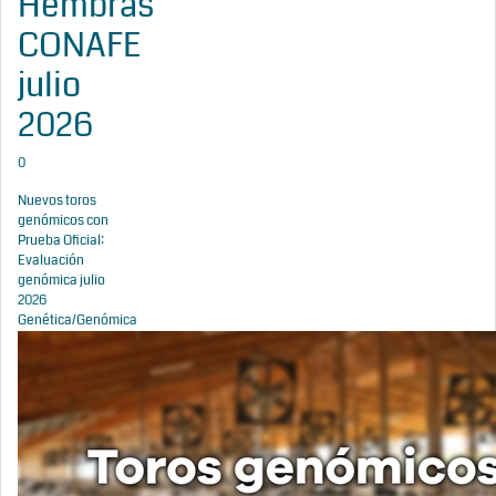
Hembras
CONAFE
julio
2026
0
Nuevos toros
genómicos con
Prueba Oficial:
Evaluación
genómica julio
2026
Genética/Genómica