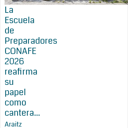
La
Escuela
de
Preparadores
CONAFE
2026
reafirma
su
papel
como
cantera...
Araitz