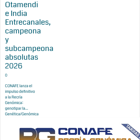
Otamendi
e India
Entrecanales,
campeona
y
subcampeona
absolutas
2026
0
CONAFE lanza el
impulso definitivo
a la Recría
Genómica:
genotipar la...
Genética/Genómica