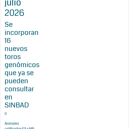
julio
2026
Se
incorporan
16
nuevos
toros
genómicos
que ya se
pueden
consultar
en
SINBAD
0
Animales
calificados EX y MB