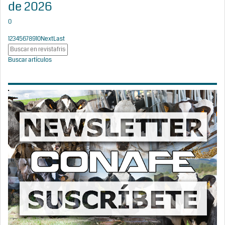
de 2026
0
1
2
3
4
5
6
7
8
9
10
Next
Last
Buscar artículos