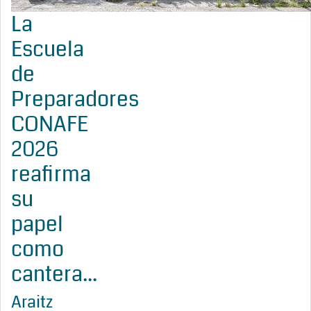
La
Escuela
de
Preparadores
CONAFE
2026
reafirma
su
papel
como
cantera...
Araitz