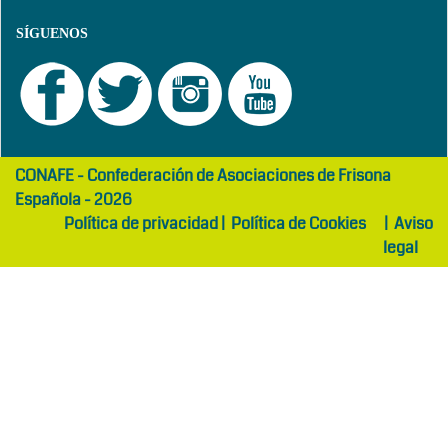
SÍGUENOS
girls
maltepe
CONAFE - Confederación de Asociaciones de Frisona
abaya
otel
Española - 2026
Política de privacidad
|
Política de Cookies
|
Aviso
legal