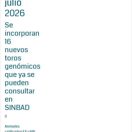
julio
2026
Se
incorporan
16
nuevos
toros
genómicos
que ya se
pueden
consultar
en
SINBAD
0
Animales
calificados EX y MB