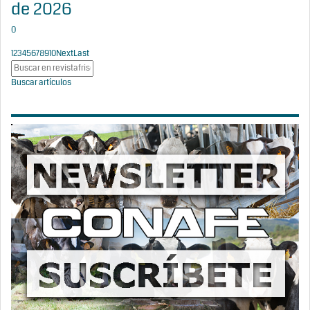
de 2026
0
1
2
3
4
5
6
7
8
9
10
Next
Last
Buscar artículos