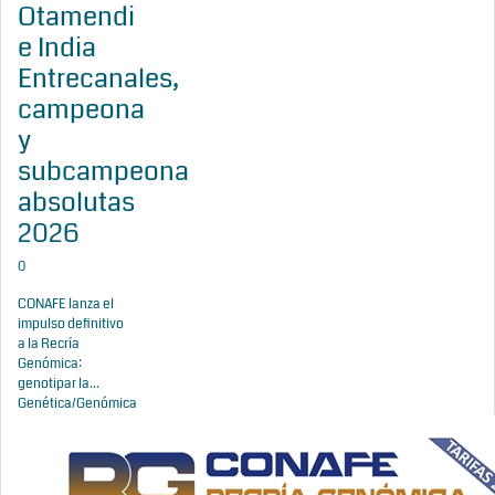
Otamendi
e India
Entrecanales,
campeona
y
subcampeona
absolutas
2026
0
CONAFE lanza el
impulso definitivo
a la Recría
Genómica:
genotipar la...
Genética/Genómica