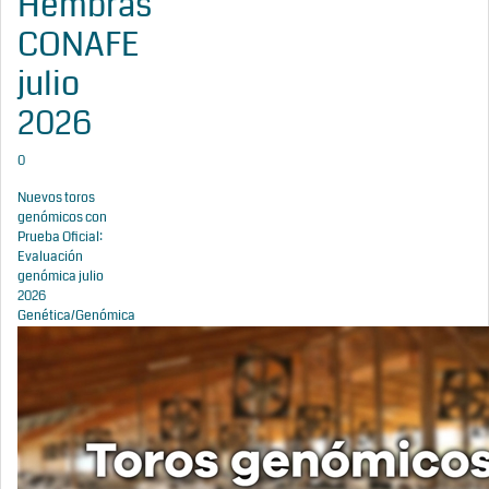
Hembras
CONAFE
julio
2026
0
Nuevos toros
genómicos con
Prueba Oficial:
Evaluación
genómica julio
2026
Genética/Genómica