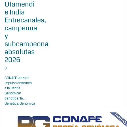
Otamendi
e India
Entrecanales,
campeona
y
subcampeona
absolutas
2026
0
CONAFE lanza el
impulso definitivo
a la Recría
Genómica:
genotipar la...
Genética/Genómica