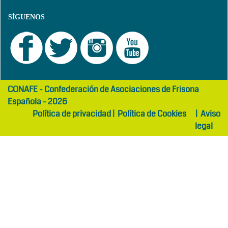
SÍGUENOS
girls
maltepe
CONAFE - Confederación de Asociaciones de Frisona
abaya
otel
Española - 2026
Política de privacidad
|
Política de Cookies
|
Aviso
legal