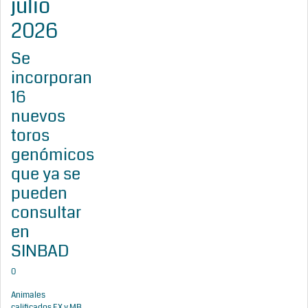
julio
2026
Se
incorporan
16
nuevos
toros
genómicos
que ya se
pueden
consultar
en
SINBAD
0
Animales
calificados EX y MB