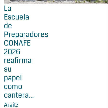
La
Escuela
de
Preparadores
CONAFE
2026
reafirma
su
papel
como
cantera...
Araitz