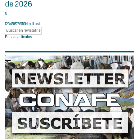
de 2026
0
1
2
3
4
5
6
7
8
9
10
Next
Last
Buscar artículos