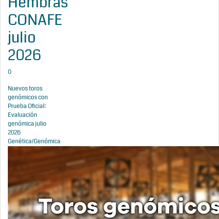
Hembras
CONAFE
julio
2026
0
Nuevos toros
genómicos con
Prueba Oficial:
Evaluación
genómica julio
2026
Genética/Genómica