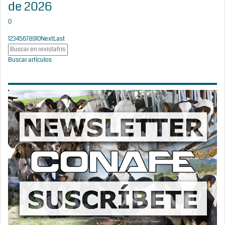
de 2026
0
1
2
3
4
5
6
7
8
9
10
Next
Last
Buscar artículos