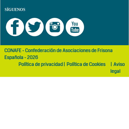
SÍGUENOS
girls
maltepe
CONAFE - Confederación de Asociaciones de Frisona
abaya
otel
Española - 2026
Política de privacidad
|
Política de Cookies
|
Aviso
legal