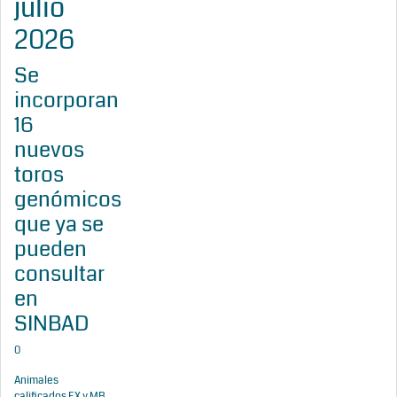
julio
2026
Se
incorporan
16
nuevos
toros
genómicos
que ya se
pueden
consultar
en
SINBAD
0
Animales
calificados EX y MB