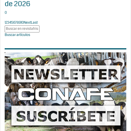
de 2026
0
1
2
3
4
5
6
7
8
9
10
Next
Last
Buscar artículos