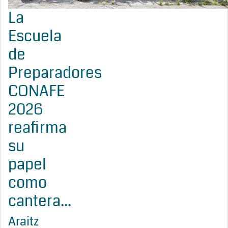
La
Escuela
de
Preparadores
CONAFE
2026
reafirma
su
papel
como
cantera...
Araitz