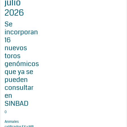
julio
2026
Se
incorporan
16
nuevos
toros
genómicos
que ya se
pueden
consultar
en
SINBAD
0
Animales
calificados EX y MB