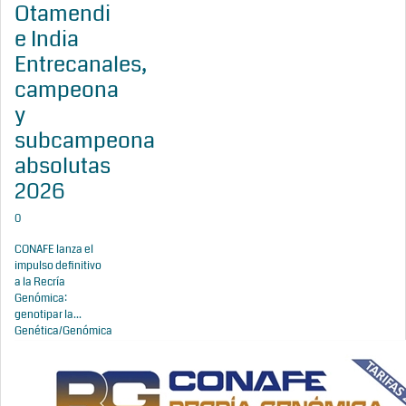
Otamendi
e India
Entrecanales,
campeona
y
subcampeona
absolutas
2026
0
CONAFE lanza el
impulso definitivo
a la Recría
Genómica:
genotipar la...
Genética/Genómica