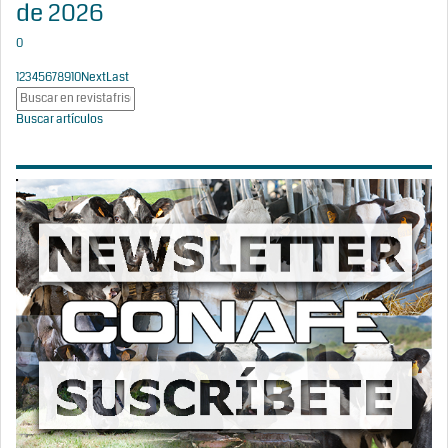
de 2026
0
1
2
3
4
5
6
7
8
9
10
Next
Last
Buscar artículos