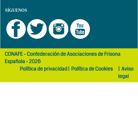
SÍGUENOS
girls
maltepe
CONAFE - Confederación de Asociaciones de Frisona
abaya
otel
Española - 2026
Política de privacidad
|
Política de Cookies
|
Aviso
legal