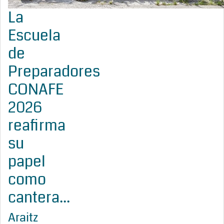
La
Escuela
de
Preparadores
CONAFE
2026
reafirma
su
papel
como
cantera...
Araitz