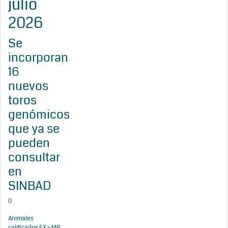
julio
2026
Se
incorporan
16
nuevos
toros
genómicos
que ya se
pueden
consultar
en
SINBAD
0
Animales
calificados EX y MB