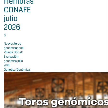
Hembras
CONAFE
julio
2026
0
Nuevos toros
genómicos con
Prueba Oficial:
Evaluación
genómica julio
2026
Genética/Genómica