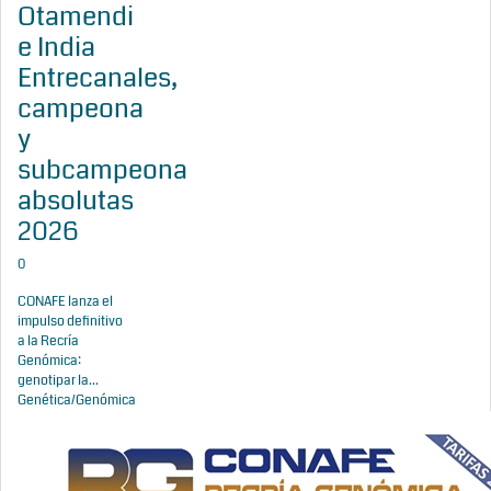
Otamendi
e India
Entrecanales,
campeona
y
subcampeona
absolutas
2026
0
CONAFE lanza el
impulso definitivo
a la Recría
Genómica:
genotipar la...
Genética/Genómica