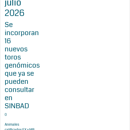
julio
2026
Se
incorporan
16
nuevos
toros
genómicos
que ya se
pueden
consultar
en
SINBAD
0
Animales
calificados EX y MB