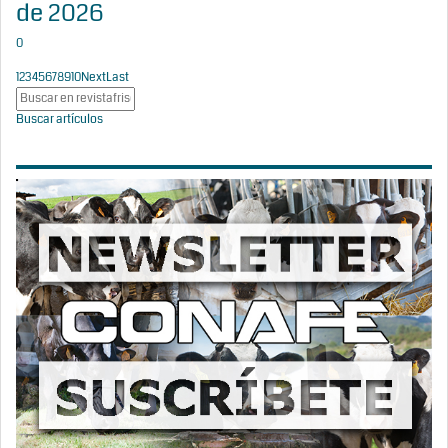
de 2026
0
1
2
3
4
5
6
7
8
9
10
Next
Last
Buscar artículos