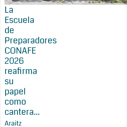
La
Escuela
de
Preparadores
CONAFE
2026
reafirma
su
papel
como
cantera...
Araitz