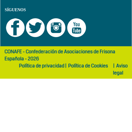
SÍGUENOS
girls
maltepe
CONAFE - Confederación de Asociaciones de Frisona
abaya
otel
Española - 2026
Política de privacidad
|
Política de Cookies
|
Aviso
legal