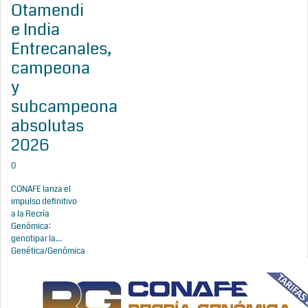
Otamendi
e India
Entrecanales,
campeona
y
subcampeona
absolutas
2026
0
CONAFE lanza el
impulso definitivo
a la Recría
Genómica:
genotipar la...
Genética/Genómica