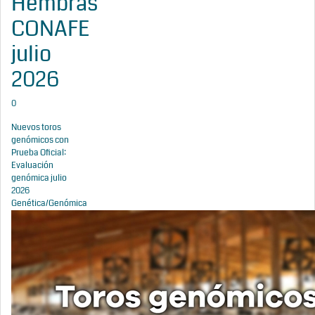
Hembras
CONAFE
julio
2026
0
Nuevos toros
genómicos con
Prueba Oficial:
Evaluación
genómica julio
2026
Genética/Genómica