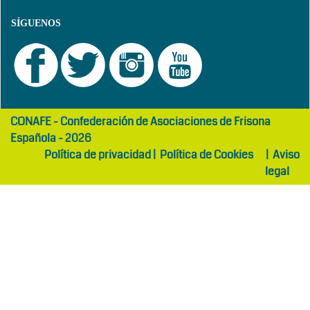
SÍGUENOS
girls
maltepe
CONAFE - Confederación de Asociaciones de Frisona
abaya
otel
Española - 2026
Política de privacidad
|
Política de Cookies
|
Aviso
legal