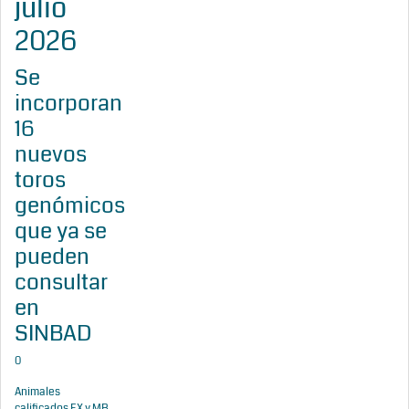
julio
2026
Se
incorporan
16
nuevos
toros
genómicos
que ya se
pueden
consultar
en
SINBAD
0
Animales
calificados EX y MB