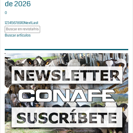
de 2026
0
1
2
3
4
5
6
7
8
9
10
Next
Last
Buscar artículos