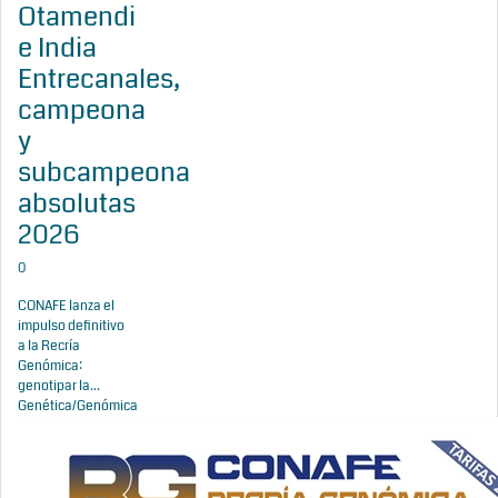
Otamendi
e India
Entrecanales,
campeona
y
subcampeona
absolutas
2026
0
CONAFE lanza el
impulso definitivo
a la Recría
Genómica:
genotipar la...
Genética/Genómica