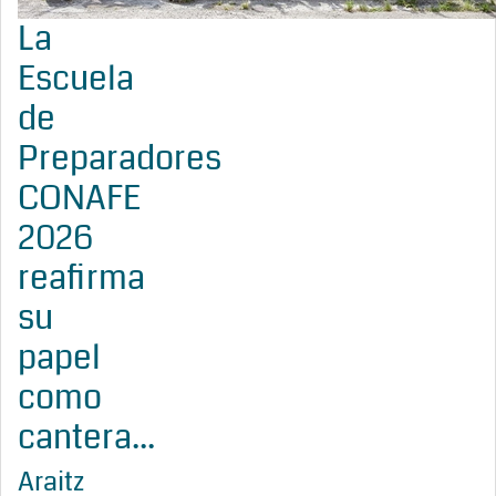
La
Escuela
de
Preparadores
CONAFE
2026
reafirma
su
papel
como
cantera...
Araitz