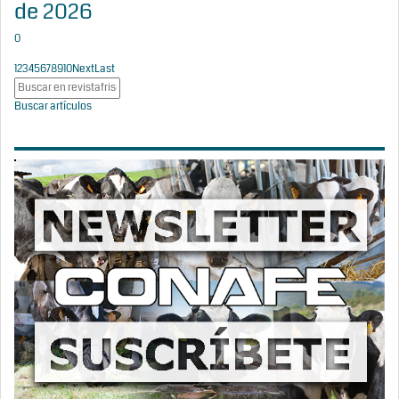
de 2026
0
1
2
3
4
5
6
7
8
9
10
Next
Last
Buscar artículos