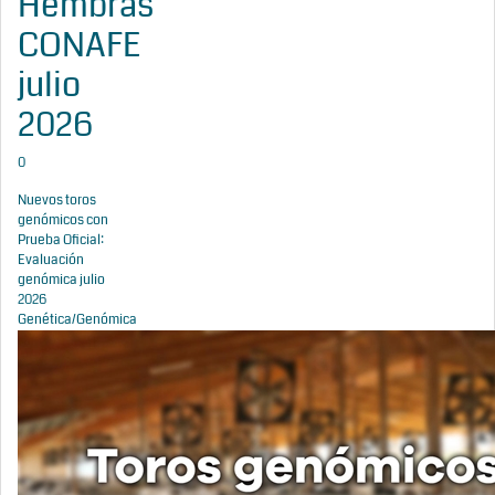
Hembras
CONAFE
julio
2026
0
Nuevos toros
genómicos con
Prueba Oficial:
Evaluación
genómica julio
2026
Genética/Genómica