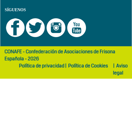
SÍGUENOS
girls
maltepe
CONAFE - Confederación de Asociaciones de Frisona
abaya
otel
Española - 2026
Política de privacidad
|
Política de Cookies
|
Aviso
legal