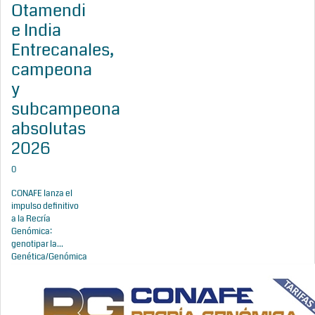
Otamendi
e India
Entrecanales,
campeona
y
subcampeona
absolutas
2026
0
CONAFE lanza el
impulso definitivo
a la Recría
Genómica:
genotipar la...
Genética/Genómica