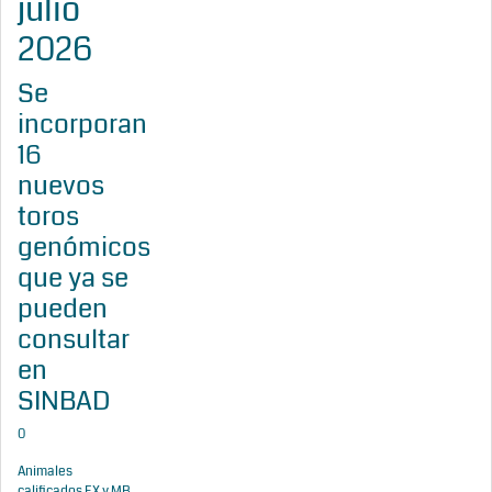
julio
2026
Se
incorporan
16
nuevos
toros
genómicos
que ya se
pueden
consultar
en
SINBAD
0
Animales
calificados EX y MB