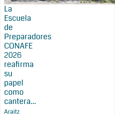
La
Escuela
de
Preparadores
CONAFE
2026
reafirma
su
papel
como
cantera...
Araitz