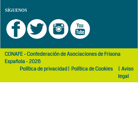
SÍGUENOS
girls
maltepe
CONAFE - Confederación de Asociaciones de Frisona
abaya
otel
Española - 2026
Política de privacidad
|
Política de Cookies
|
Aviso
legal