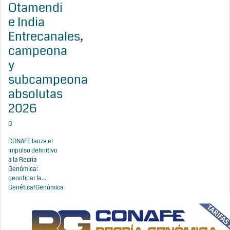
Otamendi
e India
Entrecanales,
campeona
y
subcampeona
absolutas
2026
0
CONAFE lanza el
impulso definitivo
a la Recría
Genómica:
genotipar la...
Genética/Genómica