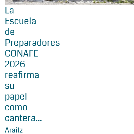
La
Escuela
de
Preparadores
CONAFE
2026
reafirma
su
papel
como
cantera...
Araitz