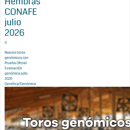
Hembras
CONAFE
julio
2026
0
Nuevos toros
genómicos con
Prueba Oficial:
Evaluación
genómica julio
2026
Genética/Genómica