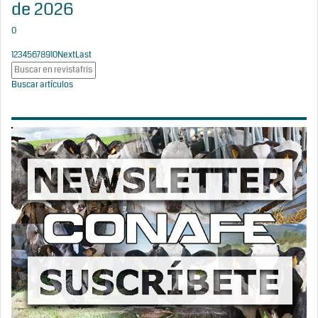
de 2026
0
1
2
3
4
5
6
7
8
9
10
Next
Last
Buscar artículos