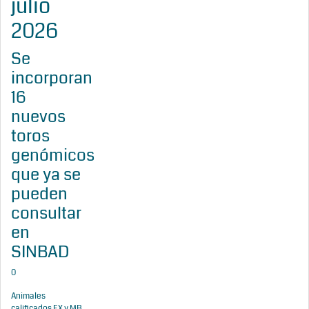
julio
2026
Se
incorporan
16
nuevos
toros
genómicos
que ya se
pueden
consultar
en
SINBAD
0
Animales
calificados EX y MB