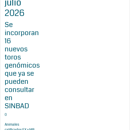
julio
2026
Se
incorporan
16
nuevos
toros
genómicos
que ya se
pueden
consultar
en
SINBAD
0
Animales
calificados EX y MB