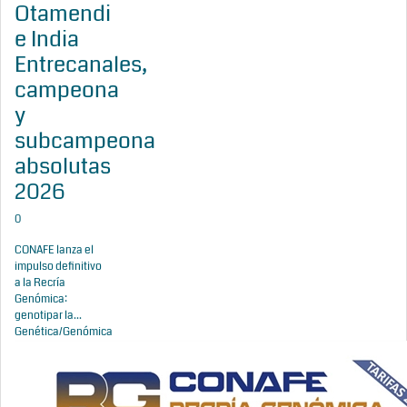
Otamendi
e India
Entrecanales,
campeona
y
subcampeona
absolutas
2026
0
CONAFE lanza el
impulso definitivo
a la Recría
Genómica:
genotipar la...
Genética/Genómica