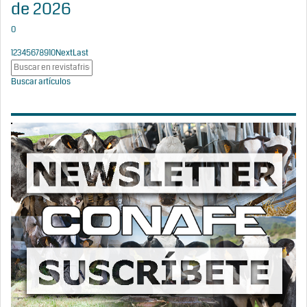
de 2026
0
1
2
3
4
5
6
7
8
9
10
Next
Last
Buscar artículos