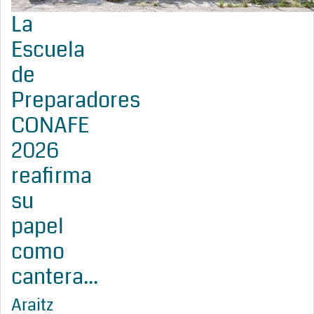
La
Escuela
de
Preparadores
CONAFE
2026
reafirma
su
papel
como
cantera...
Araitz