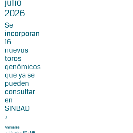
julio
2026
Se
incorporan
16
nuevos
toros
genómicos
que ya se
pueden
consultar
en
SINBAD
0
Animales
calificados EX y MB