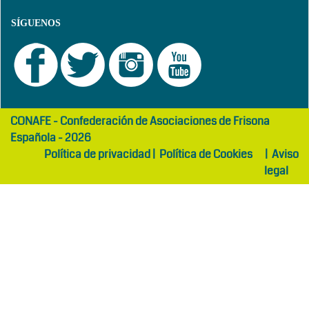
SÍGUENOS
girls
maltepe
CONAFE - Confederación de Asociaciones de Frisona
abaya
otel
Española - 2026
Política de privacidad
|
Política de Cookies
|
Aviso
legal