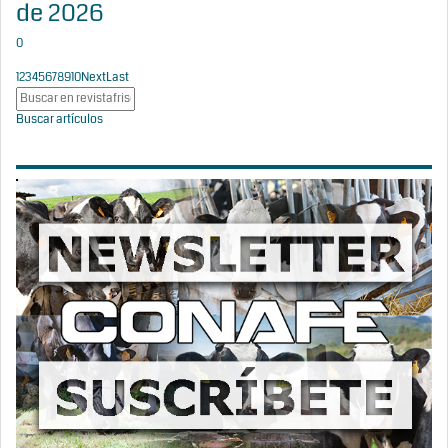
de 2026
0
1
2
3
4
5
6
7
8
9
10
Next
Last
Buscar artículos