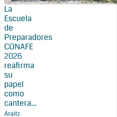
La
Escuela
de
Preparadores
CONAFE
2026
reafirma
su
papel
como
cantera...
Araitz