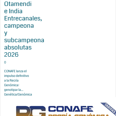
Otamendi
e India
Entrecanales,
campeona
y
subcampeona
absolutas
2026
0
CONAFE lanza el
impulso definitivo
a la Recría
Genómica:
genotipar la...
Genética/Genómica