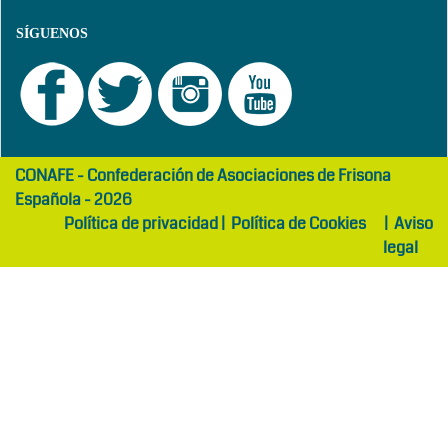
SÍGUENOS
girls
maltepe
CONAFE - Confederación de Asociaciones de Frisona
abaya
otel
Española - 2026
Política de privacidad
|
Política de Cookies
|
Aviso
legal