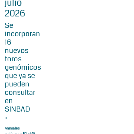
julio
2026
Se
incorporan
16
nuevos
toros
genómicos
que ya se
pueden
consultar
en
SINBAD
0
Animales
calificados EX y MB