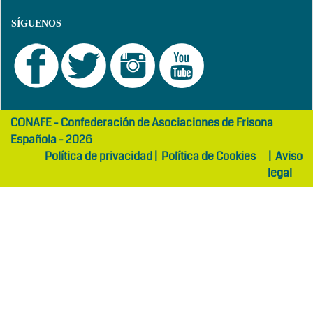
SÍGUENOS
girls
maltepe
CONAFE - Confederación de Asociaciones de Frisona
abaya
otel
Española - 2026
Política de privacidad
|
Política de Cookies
|
Aviso
legal