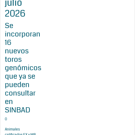
julio
2026
Se
incorporan
16
nuevos
toros
genómicos
que ya se
pueden
consultar
en
SINBAD
0
Animales
calificados EX y MB