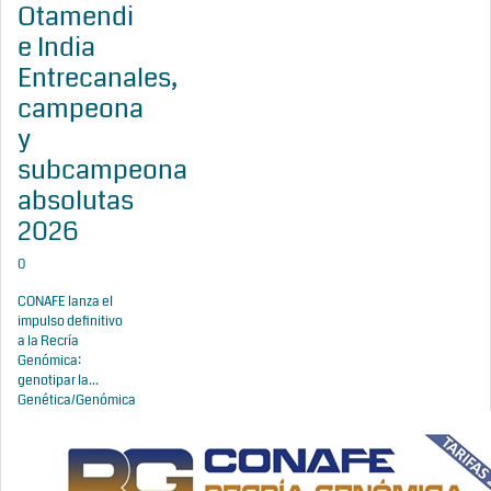
Otamendi
e India
Entrecanales,
campeona
y
subcampeona
absolutas
2026
0
CONAFE lanza el
impulso definitivo
a la Recría
Genómica:
genotipar la...
Genética/Genómica