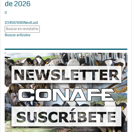
de 2026
0
1
2
3
4
5
6
7
8
9
10
Next
Last
Buscar artículos