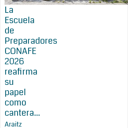
La
Escuela
de
Preparadores
CONAFE
2026
reafirma
su
papel
como
cantera...
Araitz