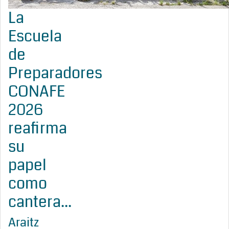
La
Escuela
de
Preparadores
CONAFE
2026
reafirma
su
papel
como
cantera...
Araitz