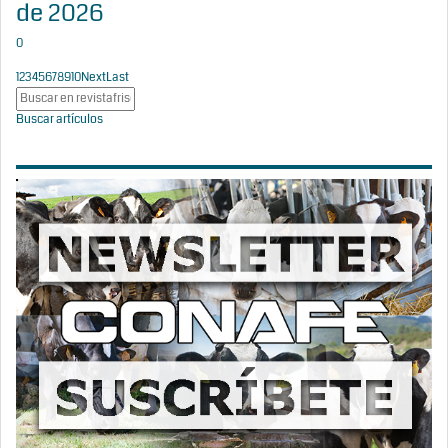
de 2026
0
1
2
3
4
5
6
7
8
9
10
Next
Last
Buscar artículos