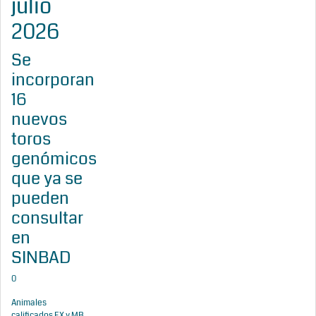
julio
2026
Se
incorporan
16
nuevos
toros
genómicos
que ya se
pueden
consultar
en
SINBAD
0
Animales
calificados EX y MB