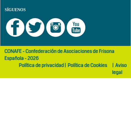
SÍGUENOS
girls
maltepe
CONAFE - Confederación de Asociaciones de Frisona
abaya
otel
Española - 2026
Política de privacidad
|
Política de Cookies
|
Aviso
legal