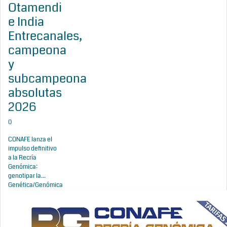
Otamendi
e India
Entrecanales,
campeona
y
subcampeona
absolutas
2026
0
CONAFE lanza el
impulso definitivo
a la Recría
Genómica:
genotipar la...
Genética/Genómica