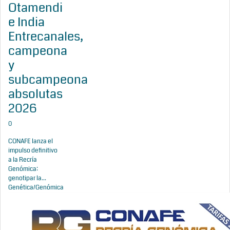
Otamendi
e India
Entrecanales,
campeona
y
subcampeona
absolutas
2026
0
CONAFE lanza el
impulso definitivo
a la Recría
Genómica:
genotipar la...
Genética/Genómica