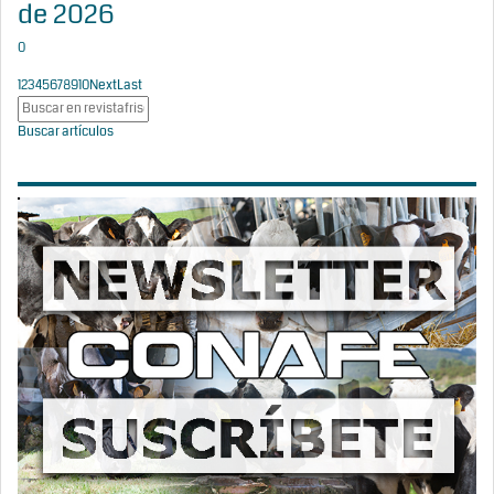
de 2026
0
1
2
3
4
5
6
7
8
9
10
Next
Last
Buscar artículos