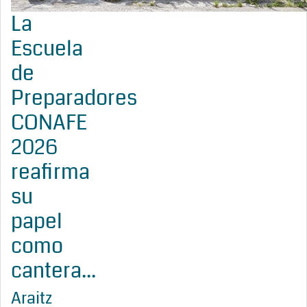
La
Escuela
de
Preparadores
CONAFE
2026
reafirma
su
papel
como
cantera...
Araitz