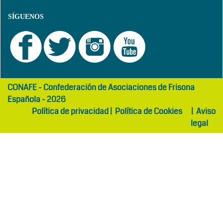
SÍGUENOS
girls
maltepe
CONAFE - Confederación de Asociaciones de Frisona
abaya
otel
Española - 2026
Política de privacidad
|
Política de Cookies
|
Aviso
legal