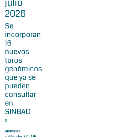
julio
2026
Se
incorporan
16
nuevos
toros
genómicos
que ya se
pueden
consultar
en
SINBAD
0
Animales
calificados EX y MB