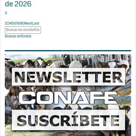
de 2026
0
1
2
3
4
5
6
7
8
9
10
Next
Last
Buscar artículos