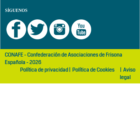
SÍGUENOS
girls
maltepe
CONAFE - Confederación de Asociaciones de Frisona
abaya
otel
Española - 2026
Política de privacidad
|
Política de Cookies
|
Aviso
legal