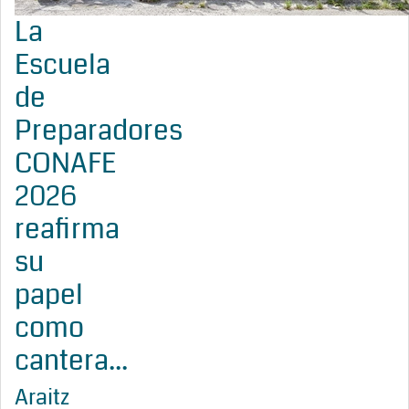
La
Escuela
de
Preparadores
CONAFE
2026
reafirma
su
papel
como
cantera...
Araitz