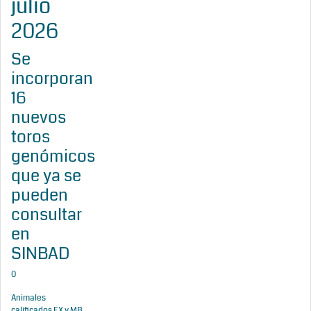
julio
2026
Se
incorporan
16
nuevos
toros
genómicos
que ya se
pueden
consultar
en
SINBAD
0
Animales
calificados EX y MB