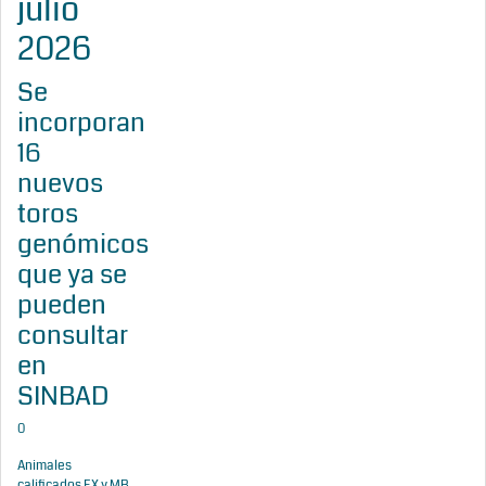
julio
2026
Se
incorporan
16
nuevos
toros
genómicos
que ya se
pueden
consultar
en
SINBAD
0
Animales
calificados EX y MB