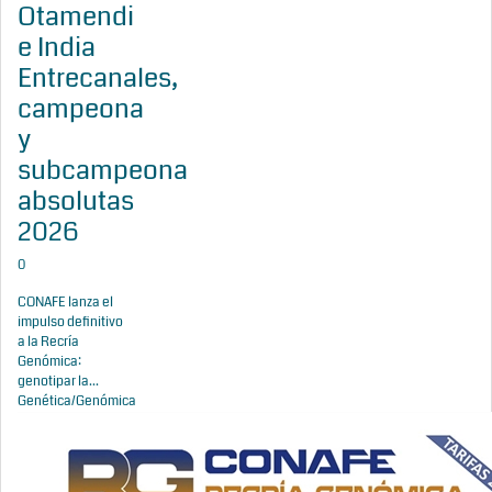
Otamendi
e India
Entrecanales,
campeona
y
subcampeona
absolutas
2026
0
CONAFE lanza el
impulso definitivo
a la Recría
Genómica:
genotipar la...
Genética/Genómica