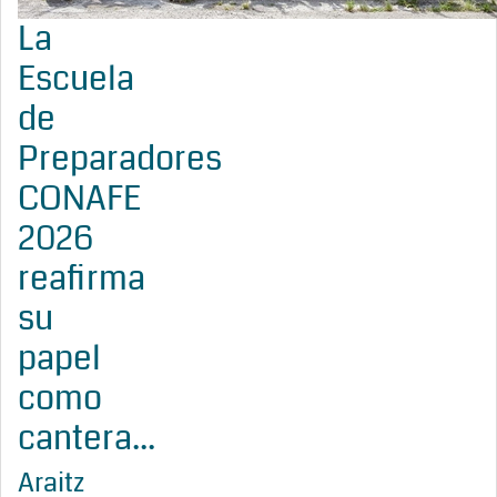
La
Escuela
de
Preparadores
CONAFE
2026
reafirma
su
papel
como
cantera...
Araitz