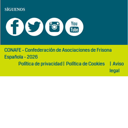
SÍGUENOS
girls
maltepe
CONAFE - Confederación de Asociaciones de Frisona
abaya
otel
Española - 2026
Política de privacidad
|
Política de Cookies
|
Aviso
legal