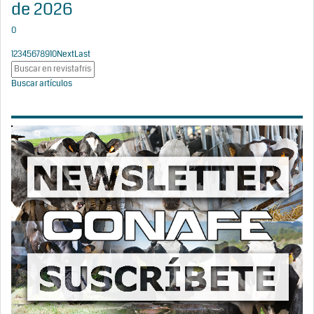
de 2026
0
1
2
3
4
5
6
7
8
9
10
Next
Last
Buscar artículos