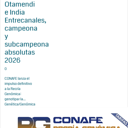
Otamendi
e India
Entrecanales,
campeona
y
subcampeona
absolutas
2026
0
CONAFE lanza el
impulso definitivo
a la Recría
Genómica:
genotipar la...
Genética/Genómica