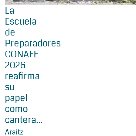
La
Escuela
de
Preparadores
CONAFE
2026
reafirma
su
papel
como
cantera...
Araitz