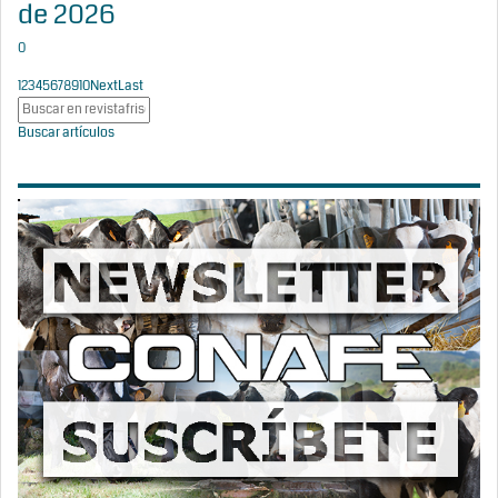
de 2026
0
1
2
3
4
5
6
7
8
9
10
Next
Last
Buscar artículos