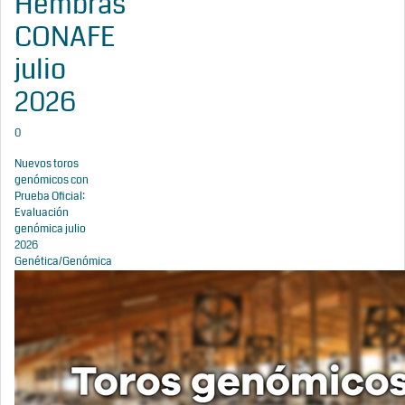
Hembras
CONAFE
julio
2026
0
Nuevos toros
genómicos con
Prueba Oficial:
Evaluación
genómica julio
2026
Genética/Genómica