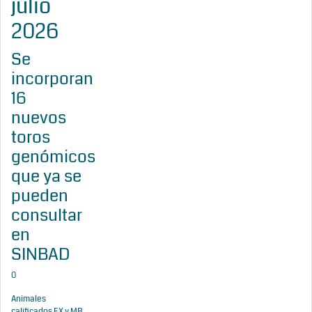
julio
2026
Se
incorporan
16
nuevos
toros
genómicos
que ya se
pueden
consultar
en
SINBAD
0
Animales
calificados EX y MB