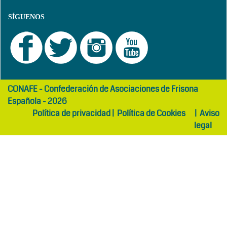
SÍGUENOS
girls
maltepe
CONAFE - Confederación de Asociaciones de Frisona
abaya
otel
Española - 2026
Política de privacidad
|
Política de Cookies
|
Aviso
legal