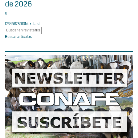
de 2026
0
1
2
3
4
5
6
7
8
9
10
Next
Last
Buscar artículos