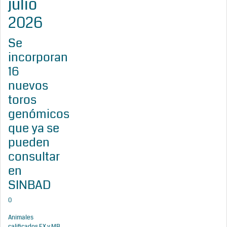
julio
2026
Se
incorporan
16
nuevos
toros
genómicos
que ya se
pueden
consultar
en
SINBAD
0
Animales
calificados EX y MB