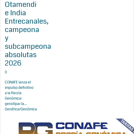
Otamendi
e India
Entrecanales,
campeona
y
subcampeona
absolutas
2026
0
CONAFE lanza el
impulso definitivo
a la Recría
Genómica:
genotipar la...
Genética/Genómica