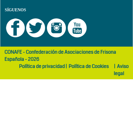
SÍGUENOS
girls
maltepe
CONAFE - Confederación de Asociaciones de Frisona
abaya
otel
Española - 2026
Política de privacidad
|
Política de Cookies
|
Aviso
legal