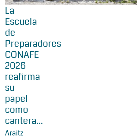
La
Escuela
de
Preparadores
CONAFE
2026
reafirma
su
papel
como
cantera...
Araitz