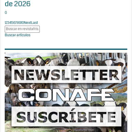
de 2026
0
1
2
3
4
5
6
7
8
9
10
Next
Last
Buscar artículos