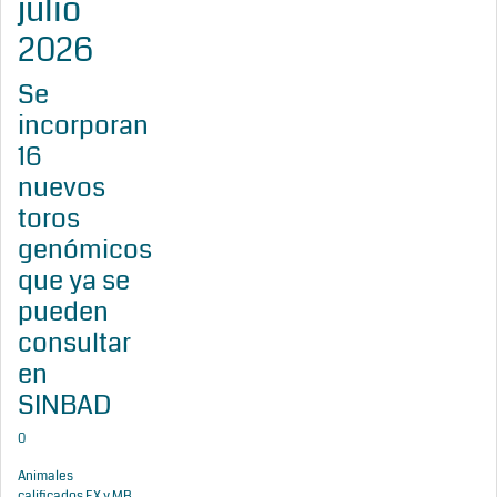
julio
2026
Se
incorporan
16
nuevos
toros
genómicos
que ya se
pueden
consultar
en
SINBAD
0
Animales
calificados EX y MB