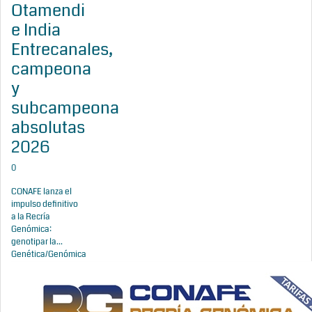
Otamendi
e India
Entrecanales,
campeona
y
subcampeona
absolutas
2026
0
CONAFE lanza el
impulso definitivo
a la Recría
Genómica:
genotipar la...
Genética/Genómica