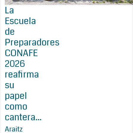
La
Escuela
de
Preparadores
CONAFE
2026
reafirma
su
papel
como
cantera...
Araitz