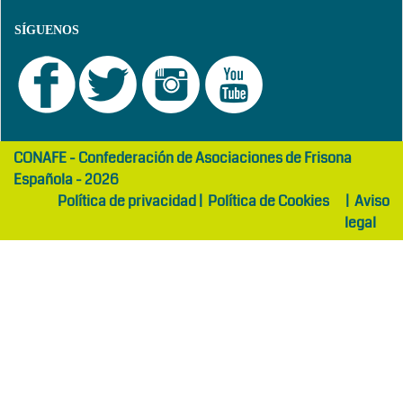
SÍGUENOS
girls
maltepe
CONAFE - Confederación de Asociaciones de Frisona
abaya
otel
Española - 2026
Política de privacidad
|
Política de Cookies
|
Aviso
legal