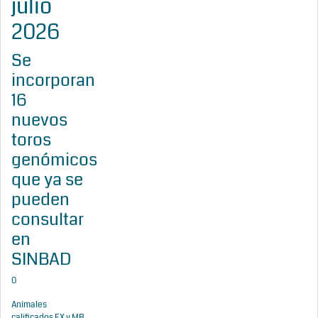
julio
2026
Se
incorporan
16
nuevos
toros
genómicos
que ya se
pueden
consultar
en
SINBAD
0
Animales
calificados EX y MB