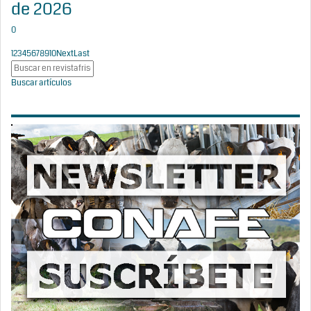
de 2026
0
1
2
3
4
5
6
7
8
9
10
Next
Last
Buscar artículos