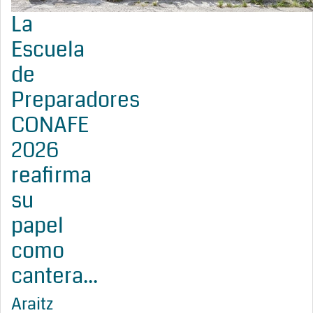
La
Escuela
de
Preparadores
CONAFE
2026
reafirma
su
papel
como
cantera...
Araitz