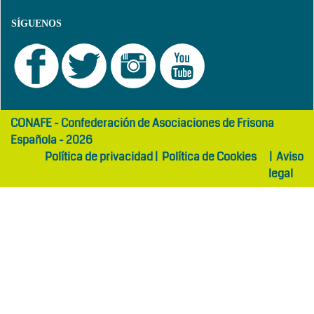
SÍGUENOS
girls
maltepe
CONAFE - Confederación de Asociaciones de Frisona
abaya
otel
Española - 2026
Política de privacidad
|
Política de Cookies
|
Aviso
legal