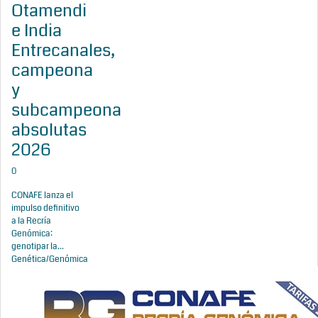
Otamendi
e India
Entrecanales,
campeona
y
subcampeona
absolutas
2026
0
CONAFE lanza el
impulso definitivo
a la Recría
Genómica:
genotipar la...
Genética/Genómica