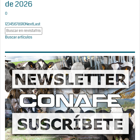
de 2026
0
1
2
3
4
5
6
7
8
9
10
Next
Last
Buscar artículos