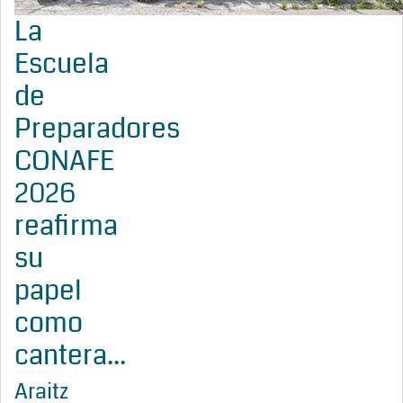
La
Escuela
de
Preparadores
CONAFE
2026
reafirma
su
papel
como
cantera...
Araitz