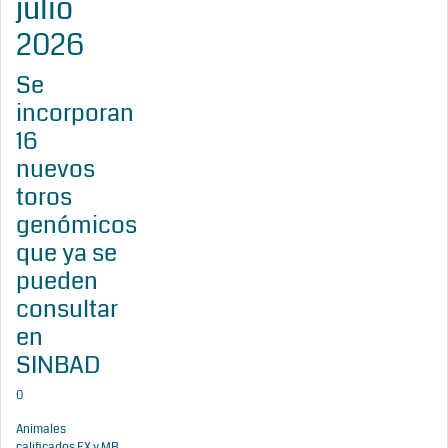
julio
2026
Se
incorporan
16
nuevos
toros
genómicos
que ya se
pueden
consultar
en
SINBAD
0
Animales
calificados EX y MB