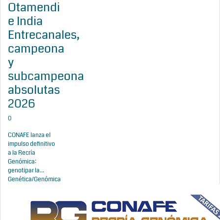
Otamendi
e India
Entrecanales,
campeona
y
subcampeona
absolutas
2026
0
CONAFE lanza el
impulso definitivo
a la Recría
Genómica:
genotipar la...
Genética/Genómica