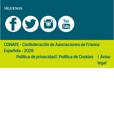
SÍGUENOS
girls
maltepe
CONAFE - Confederación de Asociaciones de Frisona
abaya
otel
Española - 2026
Política de privacidad
|
Política de Cookies
|
Aviso
legal