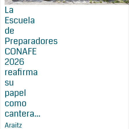
La
Escuela
de
Preparadores
CONAFE
2026
reafirma
su
papel
como
cantera...
Araitz