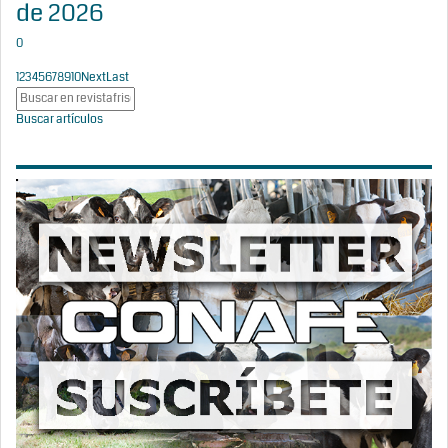
de 2026
0
1
2
3
4
5
6
7
8
9
10
Next
Last
Buscar artículos