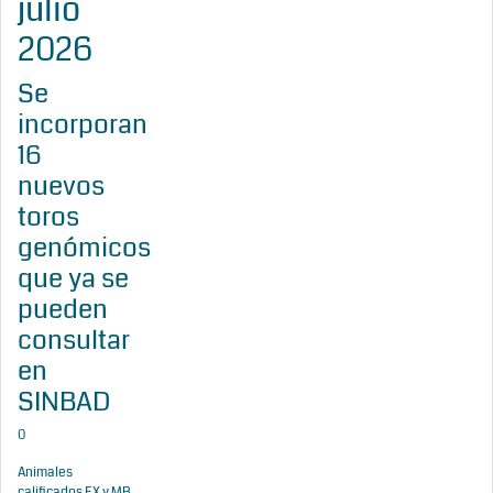
julio
2026
Se
incorporan
16
nuevos
toros
genómicos
que ya se
pueden
consultar
en
SINBAD
0
Animales
calificados EX y MB