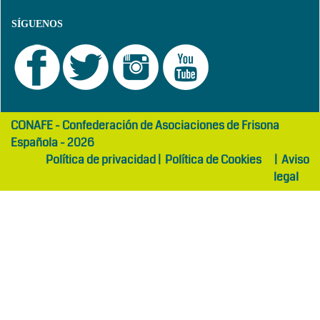
SÍGUENOS
girls
maltepe
CONAFE - Confederación de Asociaciones de Frisona
abaya
otel
Española - 2026
Política de privacidad
|
Política de Cookies
|
Aviso
legal