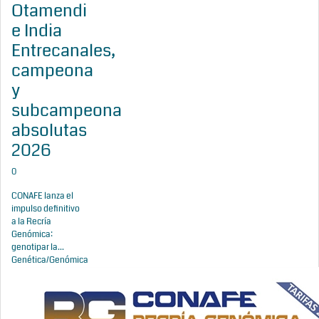
Otamendi
e India
Entrecanales,
campeona
y
subcampeona
absolutas
2026
0
CONAFE lanza el
impulso definitivo
a la Recría
Genómica:
genotipar la...
Genética/Genómica