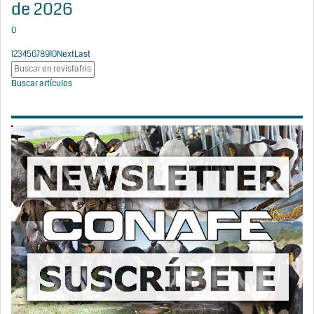
de 2026
0
1
2
3
4
5
6
7
8
9
10
Next
Last
Buscar artículos