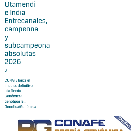
Otamendi
e India
Entrecanales,
campeona
y
subcampeona
absolutas
2026
0
CONAFE lanza el
impulso definitivo
a la Recría
Genómica:
genotipar la...
Genética/Genómica