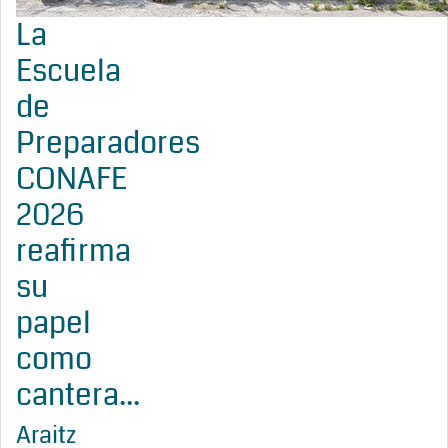
La
Escuela
de
Preparadores
CONAFE
2026
reafirma
su
papel
como
cantera...
Araitz