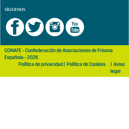
SÍGUENOS
girls
maltepe
CONAFE - Confederación de Asociaciones de Frisona
abaya
otel
Española - 2026
Política de privacidad
|
Política de Cookies
|
Aviso
legal