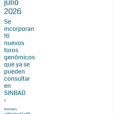
julio
2026
Se
incorporan
16
nuevos
toros
genómicos
que ya se
pueden
consultar
en
SINBAD
0
Animales
calificados EX y MB