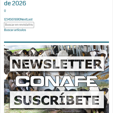
de 2026
0
1
2
3
4
5
6
7
8
9
10
Next
Last
Buscar artículos