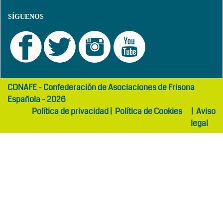
SÍGUENOS
girls
maltepe
CONAFE - Confederación de Asociaciones de Frisona
abaya
otel
Española - 2026
Política de privacidad
|
Política de Cookies
|
Aviso
legal