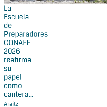
La
Escuela
de
Preparadores
CONAFE
2026
reafirma
su
papel
como
cantera...
Araitz