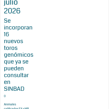
julio
2026
Se
incorporan
16
nuevos
toros
genómicos
que ya se
pueden
consultar
en
SINBAD
0
Animales
calificados EX y MB