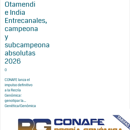
Otamendi
e India
Entrecanales,
campeona
y
subcampeona
absolutas
2026
0
CONAFE lanza el
impulso definitivo
a la Recría
Genómica:
genotipar la...
Genética/Genómica