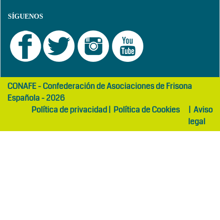
SÍGUENOS
girls
maltepe
CONAFE - Confederación de Asociaciones de Frisona
abaya
otel
Española - 2026
Política de privacidad
|
Política de Cookies
|
Aviso
legal