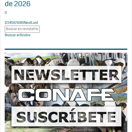
de 2026
0
1
2
3
4
5
6
7
8
9
10
Next
Last
Buscar artículos