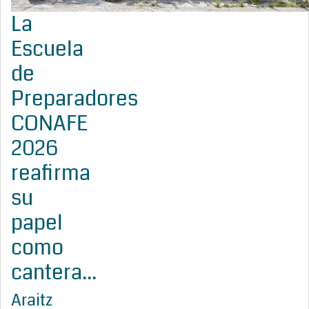
La
Escuela
de
Preparadores
CONAFE
2026
reafirma
su
papel
como
cantera...
Araitz