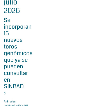
julio
2026
Se
incorporan
16
nuevos
toros
genómicos
que ya se
pueden
consultar
en
SINBAD
0
Animales
calificados EX y MB