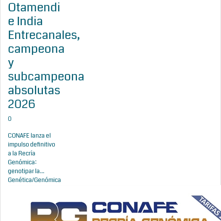
Otamendi
e India
Entrecanales,
campeona
y
subcampeona
absolutas
2026
0
CONAFE lanza el
impulso definitivo
a la Recría
Genómica:
genotipar la...
Genética/Genómica