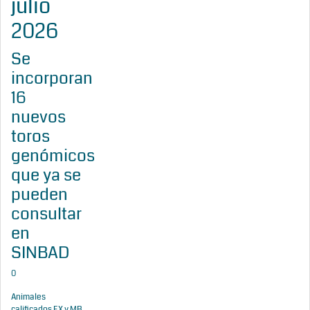
julio
2026
Se
incorporan
16
nuevos
toros
genómicos
que ya se
pueden
consultar
en
SINBAD
0
Animales
calificados EX y MB