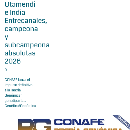
Otamendi
e India
Entrecanales,
campeona
y
subcampeona
absolutas
2026
0
CONAFE lanza el
impulso definitivo
a la Recría
Genómica:
genotipar la...
Genética/Genómica