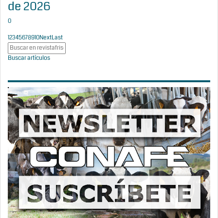
de 2026
0
1
2
3
4
5
6
7
8
9
10
Next
Last
Buscar artículos