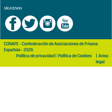
SÍGUENOS
girls
maltepe
CONAFE - Confederación de Asociaciones de Frisona
abaya
otel
Española - 2026
Política de privacidad
|
Política de Cookies
|
Aviso
legal