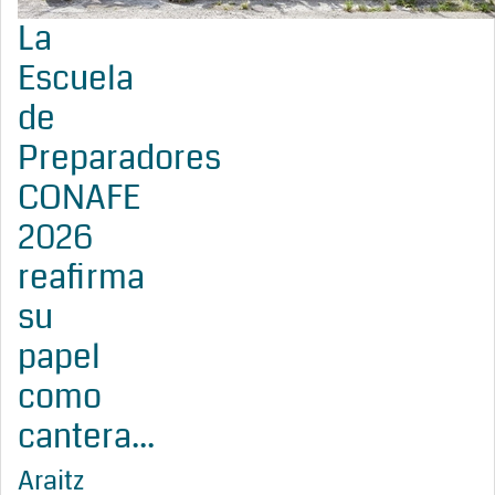
La
Escuela
de
Preparadores
CONAFE
2026
reafirma
su
papel
como
cantera...
Araitz