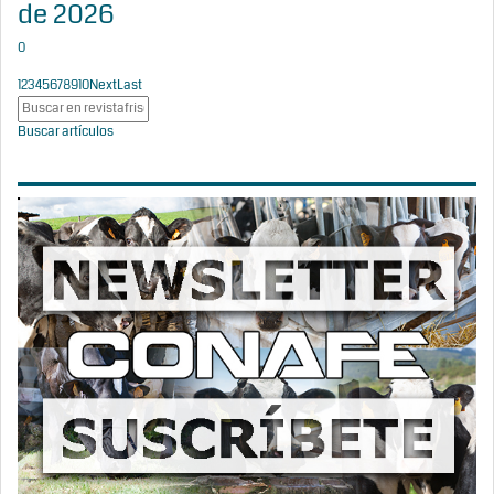
de 2026
0
1
2
3
4
5
6
7
8
9
10
Next
Last
Buscar artículos