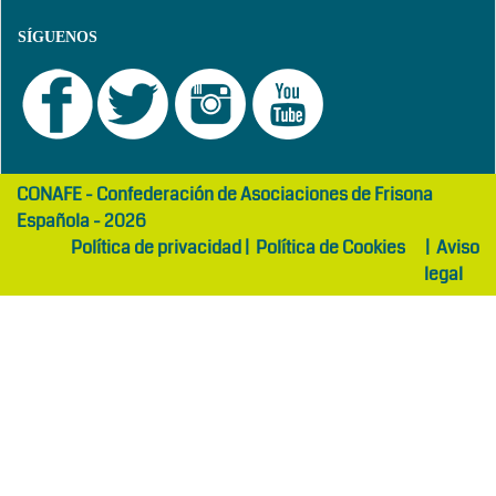
SÍGUENOS
girls
maltepe
CONAFE - Confederación de Asociaciones de Frisona
abaya
otel
Española - 2026
Política de privacidad
|
Política de Cookies
|
Aviso
legal