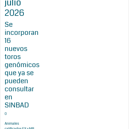
julio
2026
Se
incorporan
16
nuevos
toros
genómicos
que ya se
pueden
consultar
en
SINBAD
0
Animales
calificados EX y MB