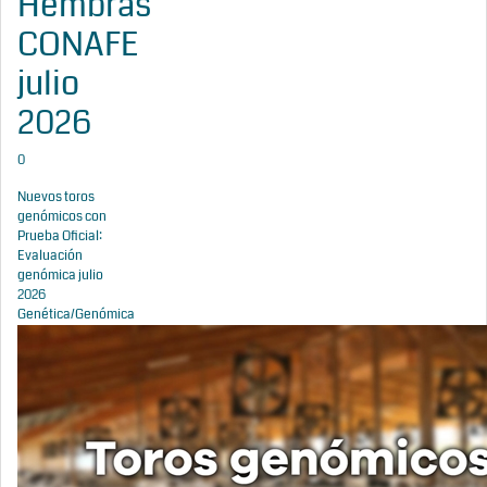
Hembras
CONAFE
julio
2026
0
Nuevos toros
genómicos con
Prueba Oficial:
Evaluación
genómica julio
2026
Genética/Genómica