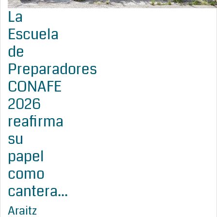
La
Escuela
de
Preparadores
CONAFE
2026
reafirma
su
papel
como
cantera...
Araitz