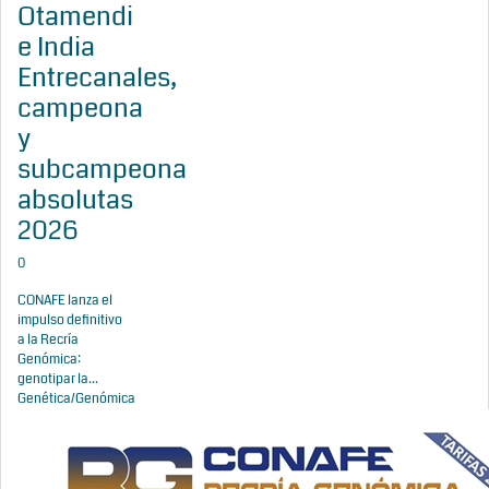
Otamendi
e India
Entrecanales,
campeona
y
subcampeona
absolutas
2026
0
CONAFE lanza el
impulso definitivo
a la Recría
Genómica:
genotipar la...
Genética/Genómica