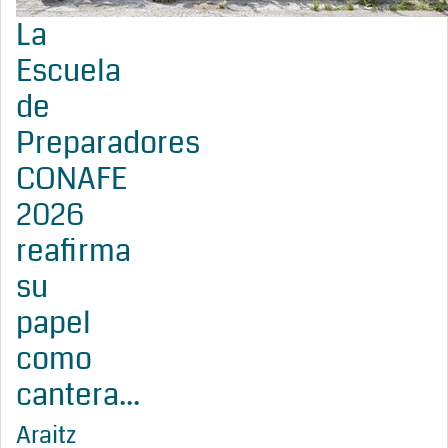
La
Escuela
de
Preparadores
CONAFE
2026
reafirma
su
papel
como
cantera...
Araitz