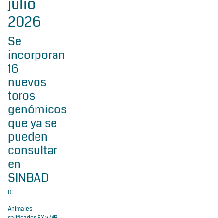
julio
2026
Se
incorporan
16
nuevos
toros
genómicos
que ya se
pueden
consultar
en
SINBAD
0
Animales
calificados EX y MB