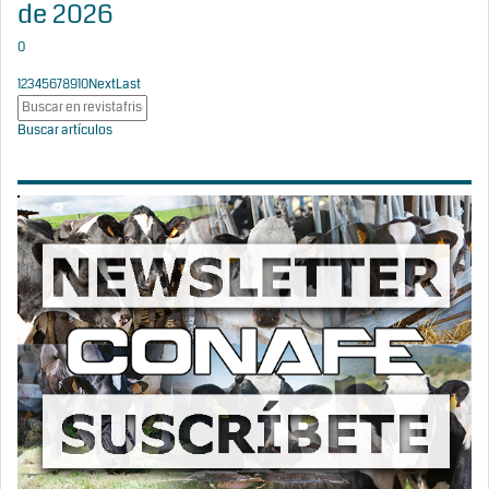
de 2026
0
1
2
3
4
5
6
7
8
9
10
Next
Last
Buscar artículos