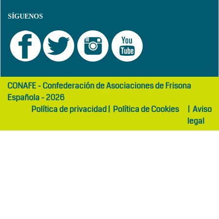
SÍGUENOS
girls
maltepe
CONAFE - Confederación de Asociaciones de Frisona
abaya
otel
Española - 2026
Política de privacidad
|
Política de Cookies
|
Aviso
legal