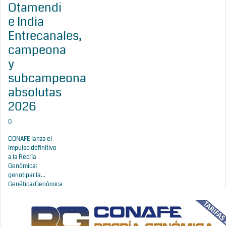
Otamendi
e India
Entrecanales,
campeona
y
subcampeona
absolutas
2026
0
CONAFE lanza el
impulso definitivo
a la Recría
Genómica:
genotipar la...
Genética/Genómica