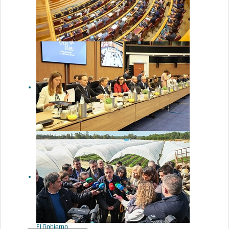
animal se
sitúa en más
de 30,8
millones de
toneladas
Luis Planas
dice que el
diálogo entre
Gobierno y
CCAA será la
clave para
decidir sobre
el lobo y su
impacto en la
ganadería
España
impulsa una
respuesta
europea más
ambiciosa
frente a los
riesgos
climáticos en
el mundo
agrario
El Gobierno