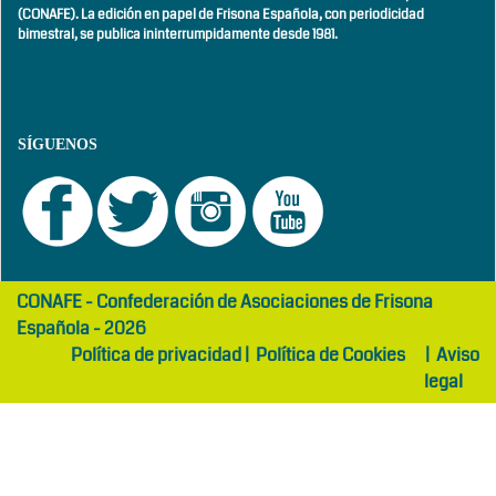
(CONAFE). La edición en papel de Frisona Española, con
periodicidad
bimestral,
se publica ininterrumpidamente desde 1981.
SÍGUENOS
girls
maltepe
CONAFE - Confederación de Asociaciones de Frisona
abaya
otel
Española - 2026
Política de privacidad
|
Política de Cookies
|
Aviso
legal