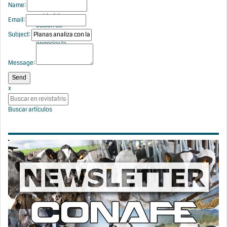
Name:
destaca la
unidad de
Email:
acción de
Subject:
España para
negociar la
PAC post-
2027
Message:
x
Buscar artículos