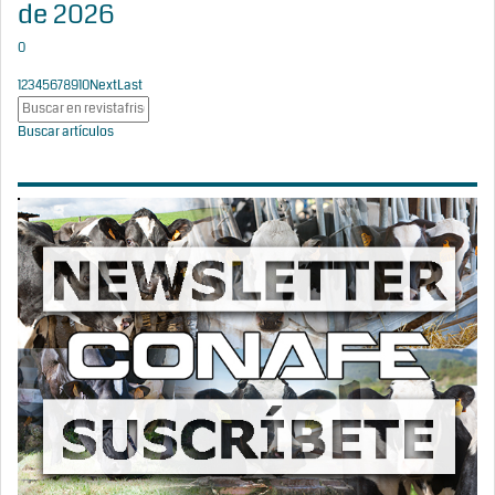
de 2026
0
1
2
3
4
5
6
7
8
9
10
Next
Last
Buscar artículos