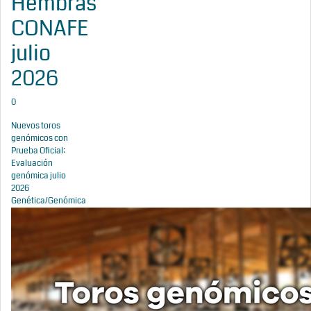
Hembras
CONAFE
julio
2026
0
Nuevos toros
genómicos con
Prueba Oficial:
Evaluación
genómica julio
2026
Genética/Genómica