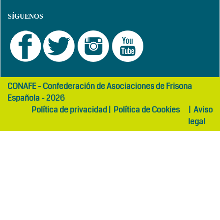
SÍGUENOS
girls
maltepe
CONAFE - Confederación de Asociaciones de Frisona
abaya
otel
Española - 2026
Política de privacidad
|
Política de Cookies
|
Aviso
legal