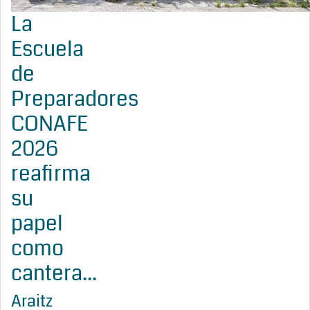
La
Escuela
de
Preparadores
CONAFE
2026
reafirma
su
papel
como
cantera...
Araitz