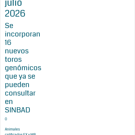
julio
2026
Se
incorporan
16
nuevos
toros
genómicos
que ya se
pueden
consultar
en
SINBAD
0
Animales
calificados EX y MB