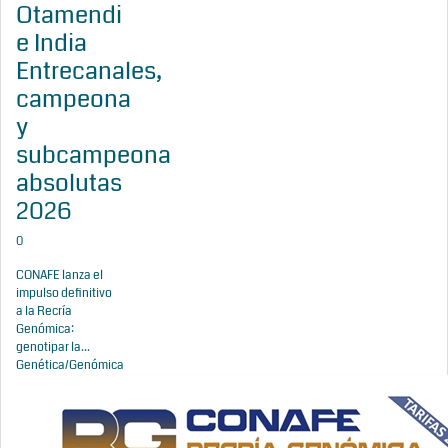
Otamendi
e India
Entrecanales,
campeona
y
subcampeona
absolutas
2026
0
CONAFE lanza el
impulso definitivo
a la Recría
Genómica:
genotipar la...
Genética/Genómica