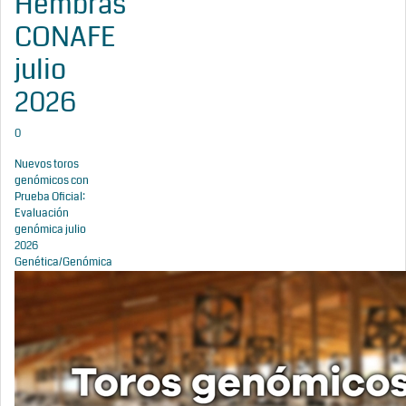
Hembras
CONAFE
julio
2026
0
Nuevos toros
genómicos con
Prueba Oficial:
Evaluación
genómica julio
2026
Genética/Genómica