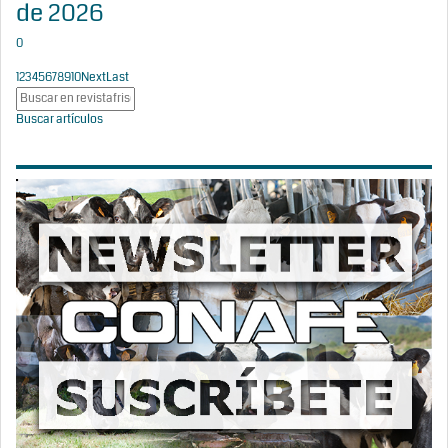
de 2026
0
1
2
3
4
5
6
7
8
9
10
Next
Last
Buscar artículos