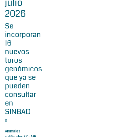
julio
2026
Se
incorporan
16
nuevos
toros
genómicos
que ya se
pueden
consultar
en
SINBAD
0
Animales
calificados EX y MB