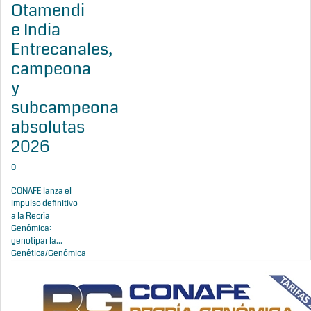
Otamendi
e India
Entrecanales,
campeona
y
subcampeona
absolutas
2026
0
CONAFE lanza el
impulso definitivo
a la Recría
Genómica:
genotipar la...
Genética/Genómica