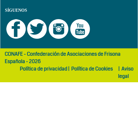
SÍGUENOS
girls
maltepe
CONAFE - Confederación de Asociaciones de Frisona
abaya
otel
Española - 2026
Política de privacidad
|
Política de Cookies
|
Aviso
legal