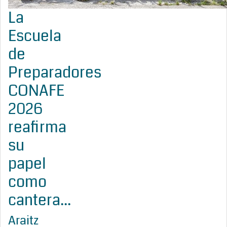
La
Escuela
de
Preparadores
CONAFE
2026
reafirma
su
papel
como
cantera...
Araitz