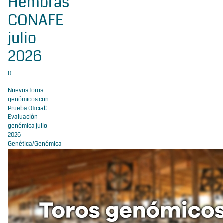
Hembras
CONAFE
julio
2026
0
Nuevos toros
genómicos con
Prueba Oficial:
Evaluación
genómica julio
2026
Genética/Genómica