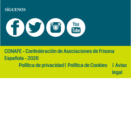
SÍGUENOS
girls
maltepe
CONAFE - Confederación de Asociaciones de Frisona
abaya
otel
Española - 2026
Política de privacidad
|
Política de Cookies
|
Aviso
legal