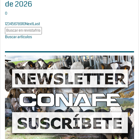
de 2026
0
1
2
3
4
5
6
7
8
9
10
Next
Last
Buscar artículos