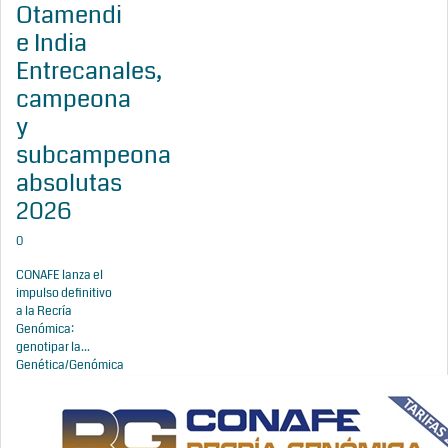
Otamendi
e India
Entrecanales,
campeona
y
subcampeona
absolutas
2026
0
CONAFE lanza el
impulso definitivo
a la Recría
Genómica:
genotipar la...
Genética/Genómica