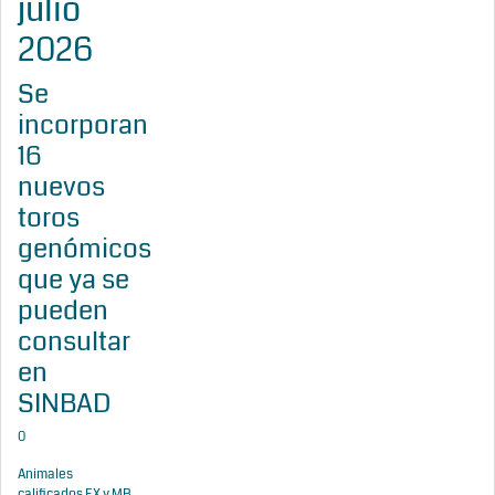
julio
2026
Se
incorporan
16
nuevos
toros
genómicos
que ya se
pueden
consultar
en
SINBAD
0
Animales
calificados EX y MB