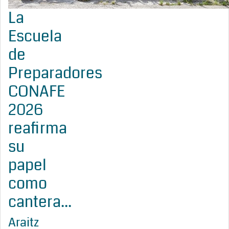
La
Escuela
de
Preparadores
CONAFE
2026
reafirma
su
papel
como
cantera...
Araitz