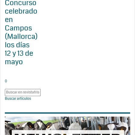
Concurso
celebrado
en
Campos
(Mallorca)
los días
12 y 13 de
mayo
0
Buscar artículos