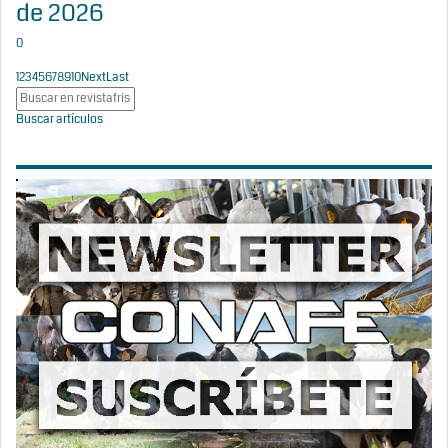
de 2026
0
1
2
3
4
5
6
7
8
9
10
Next
Last
Buscar artículos