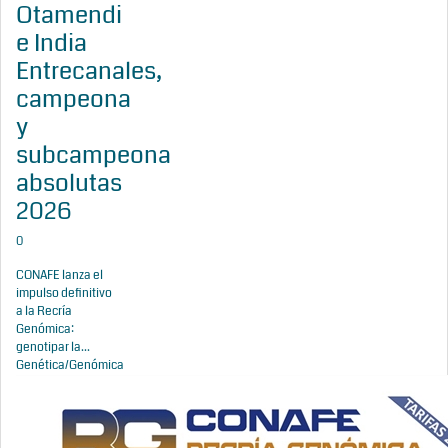
Otamendi
e India
Entrecanales,
campeona
y
subcampeona
absolutas
2026
0
CONAFE lanza el
impulso definitivo
a la Recría
Genómica:
genotipar la...
Genética/Genómica