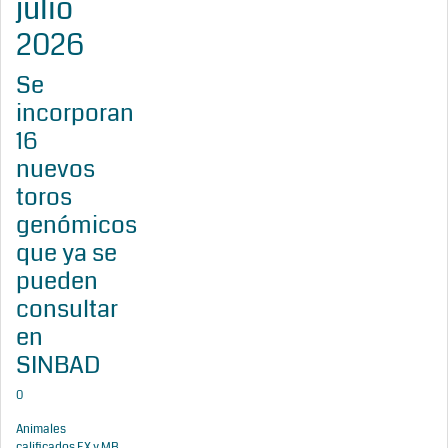
julio
2026
Se
incorporan
16
nuevos
toros
genómicos
que ya se
pueden
consultar
en
SINBAD
0
Animales
calificados EX y MB