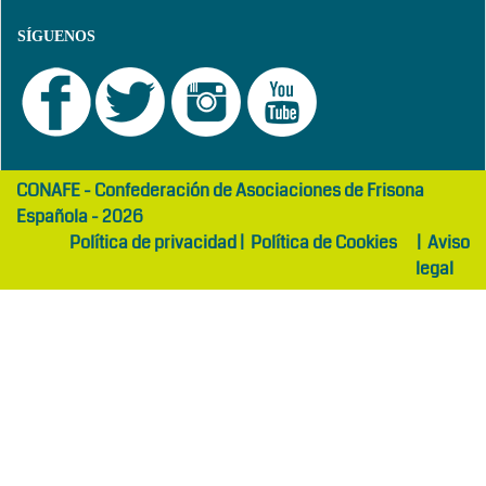
SÍGUENOS
girls
maltepe
CONAFE - Confederación de Asociaciones de Frisona
abaya
otel
Española - 2026
Política de privacidad
|
Política de Cookies
|
Aviso
legal