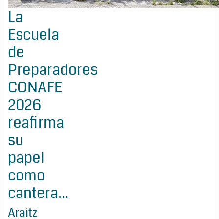
La
Escuela
de
Preparadores
CONAFE
2026
reafirma
su
papel
como
cantera...
Araitz