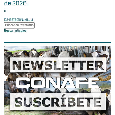
de 2026
0
1
2
3
4
5
6
7
8
9
10
Next
Last
Buscar artículos