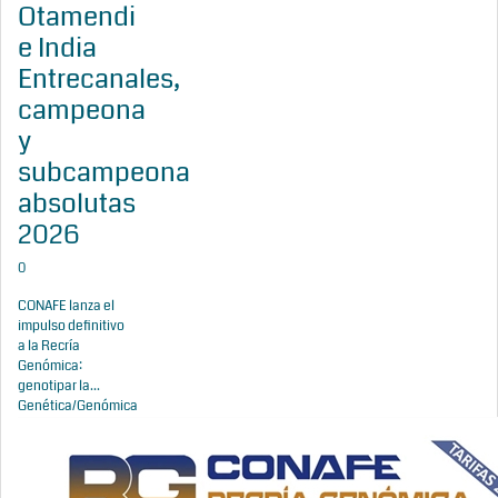
Otamendi
e India
Entrecanales,
campeona
y
subcampeona
absolutas
2026
0
CONAFE lanza el
impulso definitivo
a la Recría
Genómica:
genotipar la...
Genética/Genómica