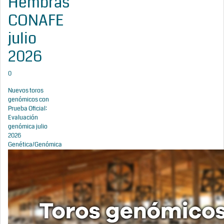
Hembras
CONAFE
julio
2026
0
Nuevos toros
genómicos con
Prueba Oficial:
Evaluación
genómica julio
2026
Genética/Genómica