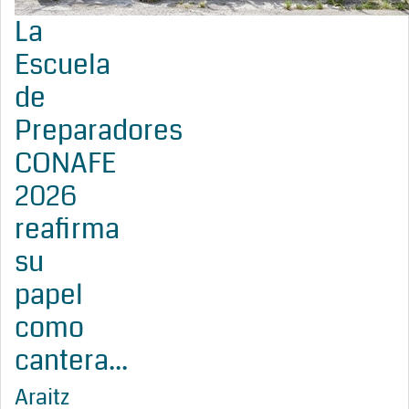
La
Escuela
de
Preparadores
CONAFE
2026
reafirma
su
papel
como
cantera...
Araitz