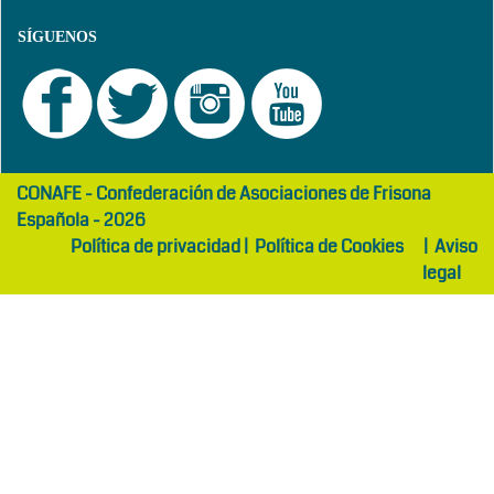
SÍGUENOS
girls
maltepe
CONAFE - Confederación de Asociaciones de Frisona
abaya
otel
Española - 2026
Política de privacidad
|
Política de Cookies
|
Aviso
legal