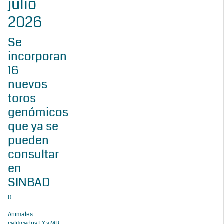
julio
2026
Se
incorporan
16
nuevos
toros
genómicos
que ya se
pueden
consultar
en
SINBAD
0
Animales
calificados EX y MB