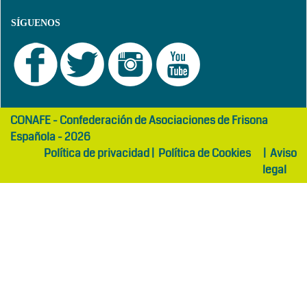
SÍGUENOS
girls
maltepe
CONAFE - Confederación de Asociaciones de Frisona
abaya
otel
Española - 2026
Política de privacidad
|
Política de Cookies
|
Aviso
legal