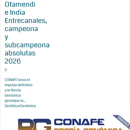
Otamendi
e India
Entrecanales,
campeona
y
subcampeona
absolutas
2026
0
CONAFE lanza el
impulso definitivo
a la Recría
Genómica:
genotipar la...
Genética/Genómica