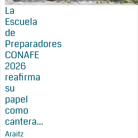
La
Escuela
de
Preparadores
CONAFE
2026
reafirma
su
papel
como
cantera...
Araitz