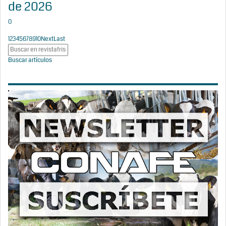
de 2026
0
1
2
3
4
5
6
7
8
9
10
Next
Last
Buscar artículos