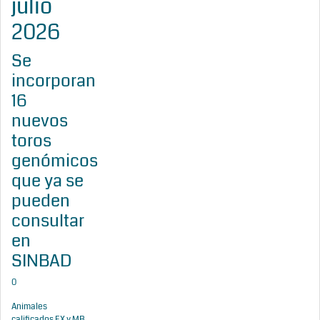
julio
2026
Se
incorporan
16
nuevos
toros
genómicos
que ya se
pueden
consultar
en
SINBAD
0
Animales
calificados EX y MB