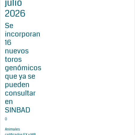
julio
2026
Se
incorporan
16
nuevos
toros
genómicos
que ya se
pueden
consultar
en
SINBAD
0
Animales
calificados EX y MB