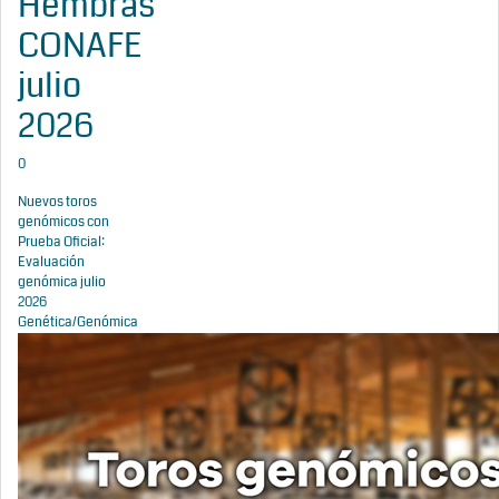
Hembras
CONAFE
julio
2026
0
Nuevos toros
genómicos con
Prueba Oficial:
Evaluación
genómica julio
2026
Genética/Genómica