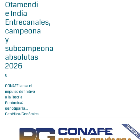
Otamendi
e India
Entrecanales,
campeona
y
subcampeona
absolutas
2026
0
CONAFE lanza el
impulso definitivo
a la Recría
Genómica:
genotipar la...
Genética/Genómica