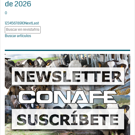
de 2026
0
1
2
3
4
5
6
7
8
9
10
Next
Last
Buscar artículos