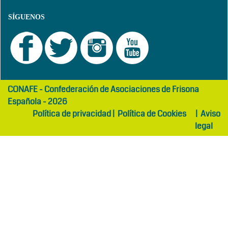
SÍGUENOS
girls
maltepe
CONAFE - Confederación de Asociaciones de Frisona
abaya
otel
Española - 2026
Política de privacidad
|
Política de Cookies
|
Aviso
legal