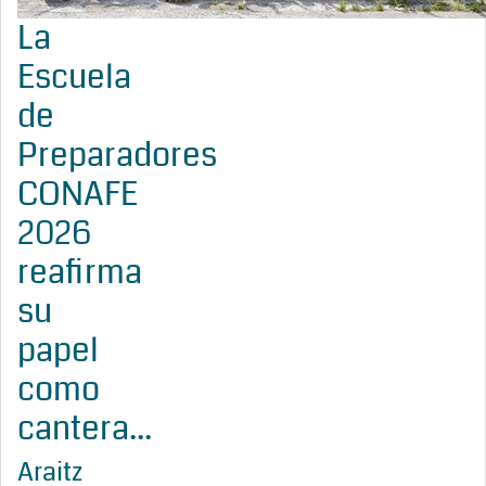
La
Escuela
de
Preparadores
CONAFE
2026
reafirma
su
papel
como
cantera...
Araitz