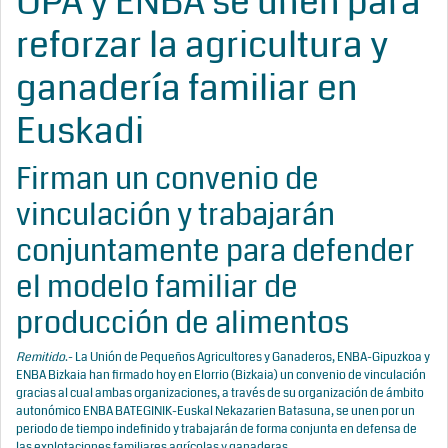
UPA y ENBA se unen para
reforzar la agricultura y
ganadería familiar en
Euskadi
Firman un convenio de
vinculación y trabajarán
conjuntamente para defender
el modelo familiar de
producción de alimentos
Remitido
.- La Unión de Pequeños Agricultores y Ganaderos, ENBA-Gipuzkoa y
ENBA Bizkaia han firmado hoy en Elorrio (Bizkaia) un convenio de vinculación
gracias al cual ambas organizaciones, a través de su organización de ámbito
autonómico ENBA BATEGINIK-Euskal Nekazarien Batasuna, se unen por un
periodo de tiempo indefinido y trabajarán de forma conjunta en defensa de
las explotaciones familiares agrícolas y ganaderas.