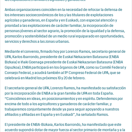
Ambas organizaciones coinciden en la necesidad de reforzar la defensa de
los intereses socioeconómicos de los y las titulares de explotaciones
agrícolas y ganaderas, en España y en Euskadi, con especial atención y
prioridad a las explotaciones de carácter familiar, la incorporación de
personas jóvenes al sector agrario, la promoción de la igualdad y la defensa,
promoción y sostenibilidad de un medio rural equiparado en oportunidades,
servicios y derechos a las zonas urbanas.
Mediante el convenio, firmado hoy por Lorenzo Ramos, secretario general de
UPA, Karlos Ibarrondo, presidente de Euskal Nekazarien Batasuna (ENBA
Bizkaia) e Iñaki Goenaga presidente de Euskal Nekazarian Batasuna (ENBA
Gipuzkoa), ENBA participará en los órganos de UPA, como su Comité Federal y
Consejo Federal, y acudirá también al 11º Congreso Federal de UPA, que se
celebrará en Madrid los próximos 19 y 20 de febrero.
El secretario general de UPA, Lorenzo Ramos, ha manifestado su satisfacción
por la incorporación de ENBA a la gran familia de UPA en toda España.
“Coincidimos en ideas, en posicionamientos y en espíritu. Defendemos por
encima de todo a los agricultores y ganaderos de carácter familiar, y
trabajaremos conjuntamente desde ya para seguir apoyando a nuestros
afiliados y afiliadas en España y en Euskadi”, ha señalado Ramos.
El presidente de ENBA-Bizkaia, Karlos Ibarrondo, ha manifestado que este
acuerdo supondrá dotar de mayor fuerza al sector primario de montaña y a la