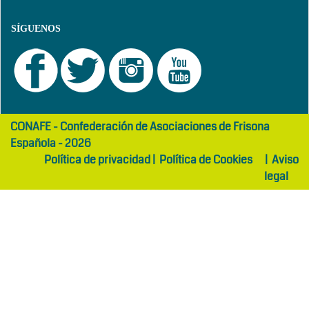
SÍGUENOS
girls
maltepe
CONAFE - Confederación de Asociaciones de Frisona
abaya
otel
Española - 2026
Política de privacidad
|
Política de Cookies
|
Aviso
legal