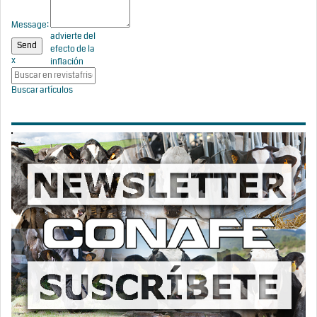
pide
prudencia y
Message:
advierte del
efecto de la
x
inflación
Buscar artículos