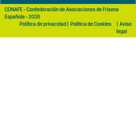
girls
maltepe
CONAFE - Confederación de Asociaciones de Frisona
abaya
otel
Española - 2026
Política de privacidad
|
Política de Cookies
|
Aviso
legal