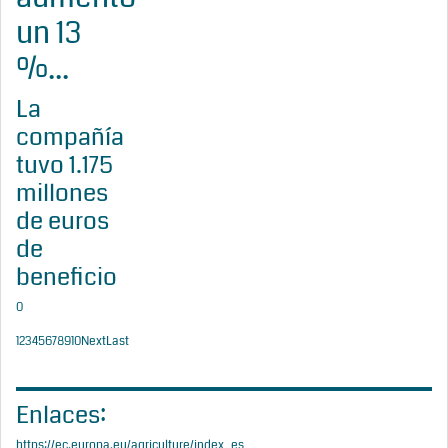
un 13
%...
La
compañía
tuvo 1.175
millones
de euros
de
beneficio
0
1
2
3
4
5
6
7
8
9
10
Next
Last
Enlaces:
https://ec.europa.eu/agriculture/index_es