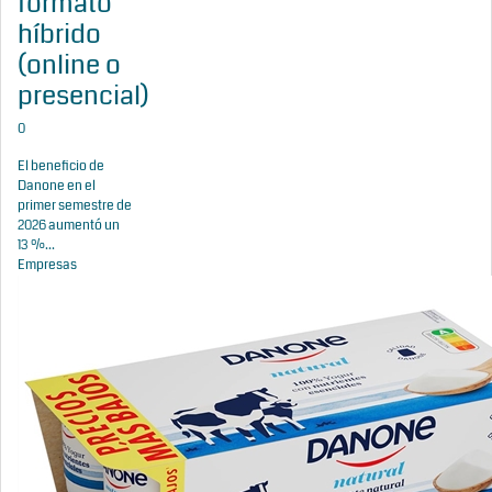
formato
híbrido
(online o
presencial)
0
El beneficio de
Danone en el
primer semestre de
2026 aumentó un
13 %...
Empresas